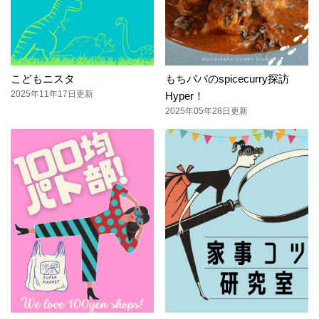
こどもニスタ
もちパパのspicecurry探訪
2025年11年17日更新
Hyper！
2025年05年28日更新