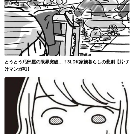
とうとう汚部屋の限界突破…！3LDK家族暮らしの悲劇【片づ
けマンガ#1】