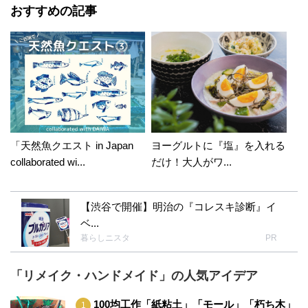
おすすめの記事
「天然魚クエスト in Japan
ヨーグルトに『塩』を入れる
collaborated wi...
だけ！大人がワ...
【渋谷で開催】明治の『コレスキ診断』イ
ベ...
暮らしニスタ
PR
「リメイク・ハンドメイド」の人気アイデア
100均工作「紙粘土」「モール」「朽ち木」