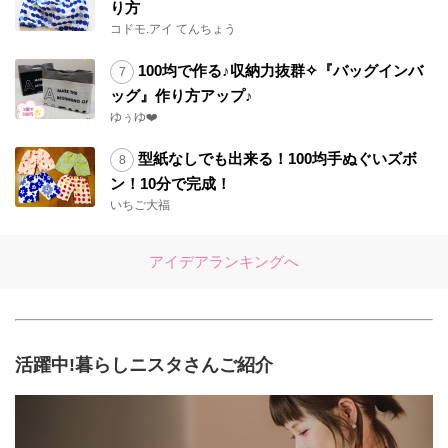
り方
コドモ.アイ てんちょう
100均で作る♪収納力抜群✧『バッグインバ
ッグ』作り方アップ♪
ゆぅゆ❤️
型紙なしでも出来る！100均手ぬぐいズボ
ン！10分で完成！
いちご大福
アイデアランキングへ
活躍中!暮らしニスタさんご紹介