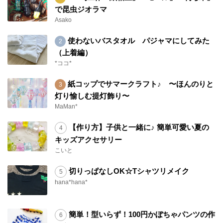
で昆虫ジオラマ
Asako
使わないバスタオル パジャマにしてみた
（上着編）
*ココ*
紙コップでサマークラフト♪ 〜ほんのりと
灯り愉しむ提灯飾り〜
MaMan*
【作り方】子供と一緒に♪ 簡単可愛い夏の
キッズアクセサリー
こいと
切りっぱなしOK☆Tシャツリメイク
hana*hana*
簡単！型いらず！100円かぼちゃパンツの作