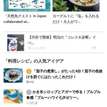
「天然魚クエスト in Japan
ヨーグルトに『塩』を入れる
collaborated wi...
だけ！大人がワ...
【渋谷で開催】明治の『コレスキ診断』イ
ベ...
暮らしニスタ
PR
「料理レシピ」の人気アイデア
「茄子の煮浸し」がたった4分！茄子の色抜
けを防ぐにはたったこれだけ！
舞mai
かき氷シロップとアガーで作る！プルプル
食感「ブルーハワイ七夕ゼリー」
しらたま