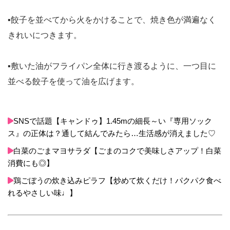
▪️餃子を並べてから火をかけることで、焼き色が満遍なく
きれいにつきます。
▪️敷いた油がフライパン全体に行き渡るように、一つ目に
並べる餃子を使って油を広げます。
SNSで話題【キャンドゥ】1.45mの細長～い『専用ソック
ス』の正体は？通して結んでみたら…生活感が消えました♡
白菜のごまマヨサラダ【ごまのコクで美味しさアップ！白菜
消費にも◎】
鶏ごぼうの炊き込みピラフ【炒めて炊くだけ！パクパク食べ
れるやさしい味♩】