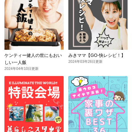
ケンティー健人の世にもおい
みきママ【GO-快レシピ！】
2024年03年26日更新
しい一人飯
2024年04年10日更新