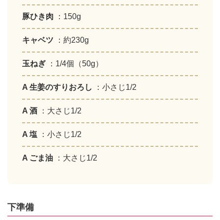
豚ひき肉
：150g
キャベツ
：約230g
玉ねぎ
：1/4個（50g）
A 生姜のすりおろし
：小さじ1/2
A 酒
：大さじ1/2
A 塩
：小さじ1/2
A ごま油
：大さじ1/2
下準備