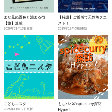
まだ見ぬ景色と泊まる宿｜
【特設】ご近所で天然魚クエ
【旅】連載
スト！
2026年02年13日更新
2025年12年08日更新
こどもニスタ
もちパパのspicecurry探訪
2025年11年17日更新
Hyper！