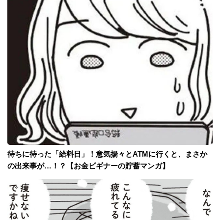
待ちに待った「給料日」！意気揚々とATMに行くと、まさか
の出来事が…！？【お金ビギナーの貯蓄マンガ】