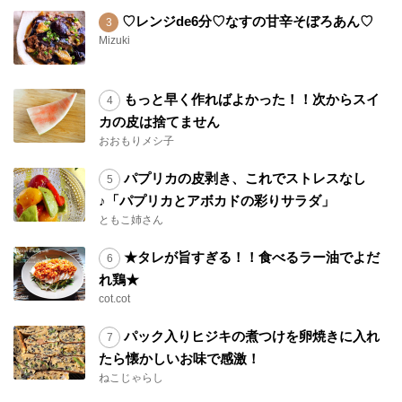
♡レンジde6分♡なすの甘辛そぼろあん♡
Mizuki
もっと早く作ればよかった！！次からスイ
カの皮は捨てません
おおもりメシ子
パプリカの皮剥き、これでストレスなし
♪「パプリカとアボカドの彩りサラダ」
ともこ姉さん
★タレが旨すぎる！！食べるラー油でよだ
れ鶏★
cot.cot
パック入りヒジキの煮つけを卵焼きに入れ
たら懐かしいお味で感激！
ねこじゃらし