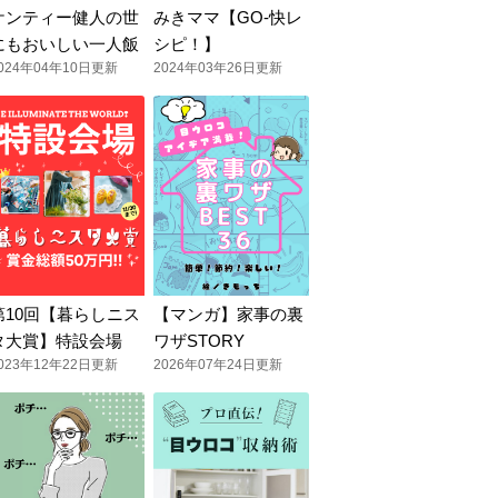
ケンティー健人の世
みきママ【GO-快レ
にもおいしい一人飯
シピ！】
024年04年10日更新
2024年03年26日更新
第10回【暮らしニス
【マンガ】家事の裏
タ大賞】特設会場
ワザSTORY
023年12年22日更新
2026年07年24日更新