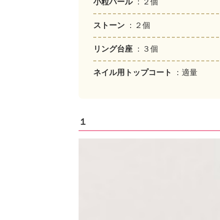
小粒パール
：２個
ストーン
：２個
リング台座
：３個
ネイル用トップコート
：適量
１