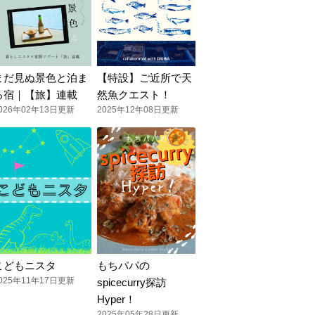
まだ見ぬ景色と泊ま
【特設】ご近所で天
る宿｜【旅】連載
然魚クエスト！
026年02年13日更新
2025年12年08日更新
こどもニスタ
もちパパの
025年11年17日更新
spicecurry探訪
Hyper！
2025年05年28日更新