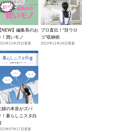
【NEW】編集長のお
プロ直伝！“目ウロ
ッ！買いモノ
コ”収納術
022年11年25日更新
2022年11年24日更新
主婦の本音がズバ
リ！暮らしニスタ白
書
022年07年17日更新