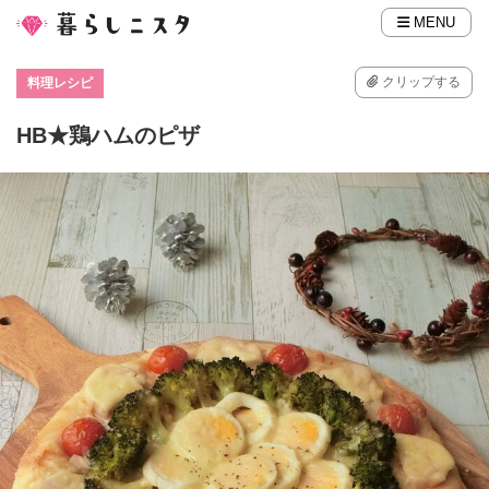
MENU
クリップする
料理レシピ
HB★鶏ハムのピザ