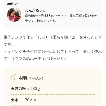
author
わんたる
さん
歳の離れた子供3人のワーママ。簡単工程で洗い物が
少なく、時短でつくれ...
電子レンジで作る「しっとり柔らか鶏ハム」を使ったピザ
です。
トッピングを子供達にお手伝いしてもらって、楽しく作れ
てクリスマスのパーティにぴったり♪
材料
(4～5人分)
★強力粉
：280ｇ
★水
：170ｃｃ