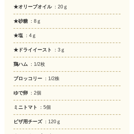
★オリーブオイル
：20ｇ
★砂糖
：8ｇ
★塩
：4ｇ
★ドライイースト
：3ｇ
鶏ハム
：1/2枚
ブロッコリー
：1/2株
ゆで卵
：2個
ミニトマト
：5個
ピザ用チーズ
：120ｇ