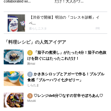
collaborated wi...
だけ！大人がワ...
【渋谷で開催】明治の『コレスキ診断』イ
ベ...
暮らしニスタ
PR
「料理レシピ」の人気アイデア
「茄子の煮浸し」がたった4分！茄子の色抜
けを防ぐにはたったこれだけ！
舞mai
かき氷シロップとアガーで作る！プルプル
食感「ブルーハワイ七夕ゼリー」
しらたま
♡レンジde6分♡なすの甘辛そぼろあん♡
Mizuki