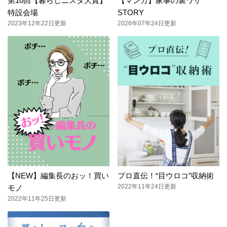
第10回【暮らしニスタ大賞】
【マンガ】家事の裏ワザ
特設会場
STORY
2023年12年22日更新
2026年07年24日更新
【NEW】編集長のおッ！買い
プロ直伝！“目ウロコ”収納術
2022年11年24日更新
モノ
2022年11年25日更新