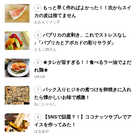
もっと早く作ればよかった！！次からスイ
カの皮は捨てません
おおもりメシ子
パプリカの皮剥き、これでストレスなし
♪「パプリカとアボカドの彩りサラダ」
ともこ姉さん
★タレが旨すぎる！！食べるラー油でよだ
れ鶏★
cot.cot
パック入りヒジキの煮つけを卵焼きに入れ
たら懐かしいお味で感激！
ねこじゃらし
【SNSで話題？！】ココナッツサブレでア
イスを作ってみた！
はるあや