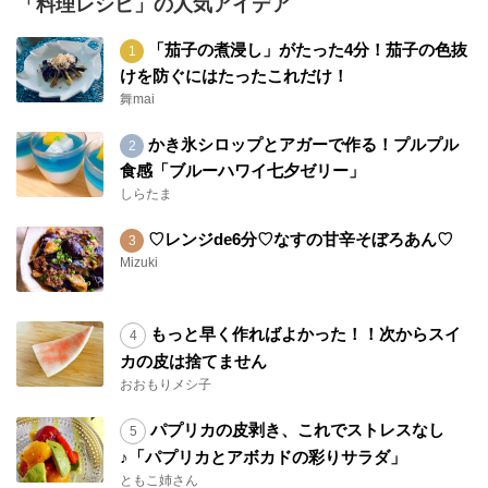
「料理レシピ」の人気アイデア
「茄子の煮浸し」がたった4分！茄子の色抜
けを防ぐにはたったこれだけ！
舞mai
かき氷シロップとアガーで作る！プルプル
食感「ブルーハワイ七夕ゼリー」
しらたま
♡レンジde6分♡なすの甘辛そぼろあん♡
Mizuki
もっと早く作ればよかった！！次からスイ
カの皮は捨てません
おおもりメシ子
パプリカの皮剥き、これでストレスなし
♪「パプリカとアボカドの彩りサラダ」
ともこ姉さん