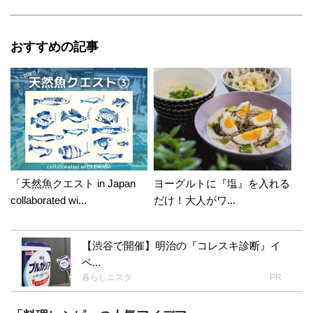
す☆ メイソンジャーいいですよね 私もたまに使っ
ています♪
おすすめの記事
yuki_mi
2015年03月22日 13:00:13
いいですよね！ この間はメイソンジャーでデト
ックスウォーターを作ってみました！ 今度はジ
ャースイーツにも挑戦してみたいです♡
「天然魚クエスト in Japan
ヨーグルトに『塩』を入れる
collaborated wi...
だけ！大人がワ...
【渋谷で開催】明治の『コレスキ診断』イ
ベ...
暮らしニスタ
PR