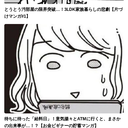
とうとう汚部屋の限界突破…！3LDK家族暮らしの悲劇【片づ
けマンガ#1】
待ちに待った「給料日」！意気揚々とATMに行くと、まさか
の出来事が…！？【お金ビギナーの貯蓄マンガ】