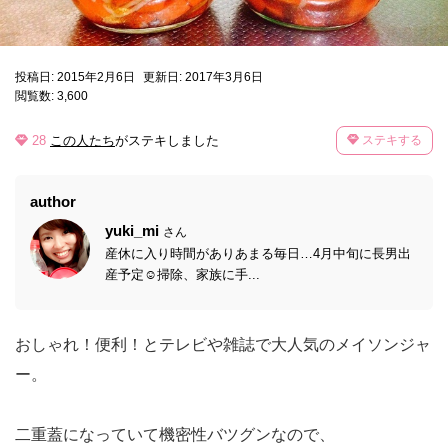
投稿日: 2015年2月6日
更新日: 2017年3月6日
閲覧数: 3,600
28
この人たち
がステキしました
ステキする
author
yuki_mi
さん
産休に入り時間がありあまる毎日…4月中旬に長男出
産予定☺掃除、家族に手...
おしゃれ！便利！とテレビや雑誌で大人気のメイソンジャ
ー。
二重蓋になっていて機密性バツグンなので、