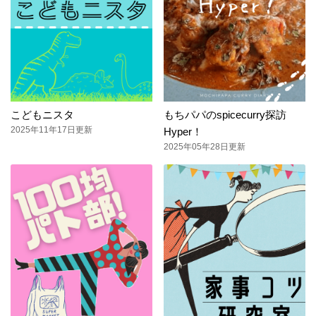
こどもニスタ
もちパパのspicecurry探訪
2025年11年17日更新
Hyper！
2025年05年28日更新