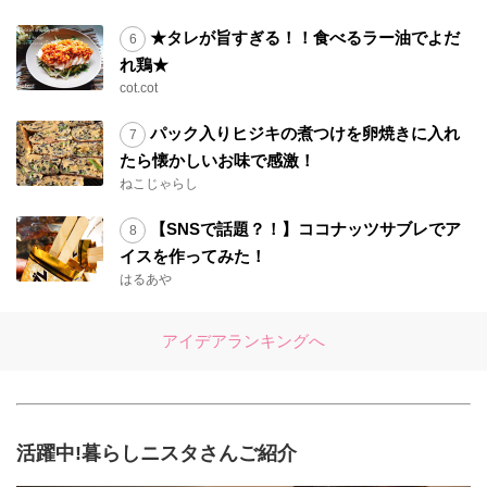
★タレが旨すぎる！！食べるラー油でよだ
れ鶏★
cot.cot
パック入りヒジキの煮つけを卵焼きに入れ
たら懐かしいお味で感激！
ねこじゃらし
【SNSで話題？！】ココナッツサブレでア
イスを作ってみた！
はるあや
アイデアランキングへ
活躍中!暮らしニスタさんご紹介