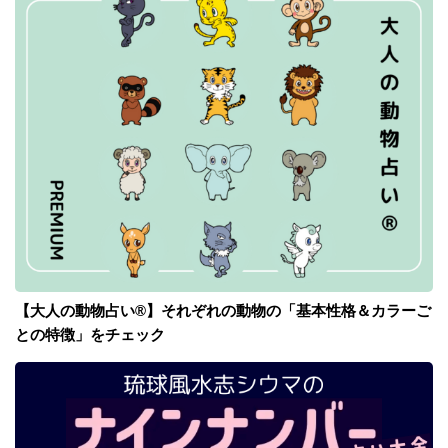
【大人の動物占い®】それぞれの動物の「基本性格＆カラーご
との特徴」をチェック