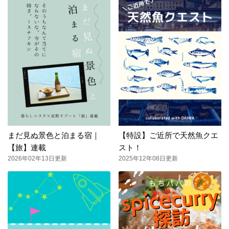
まだ見ぬ景色と泊まる宿｜
【特設】ご近所で天然魚クエ
【旅】連載
スト！
2026年02年13日更新
2025年12年08日更新