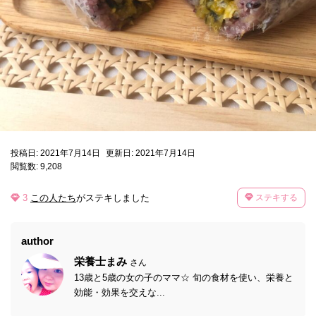
投稿日: 2021年7月14日
更新日: 2021年7月14日
閲覧数: 9,208
3
この人たち
がステキしました
ステキする
author
栄養士まみ
さん
13歳と5歳の女の子のママ☆ 旬の食材を使い、栄養と
効能・効果を交えな...