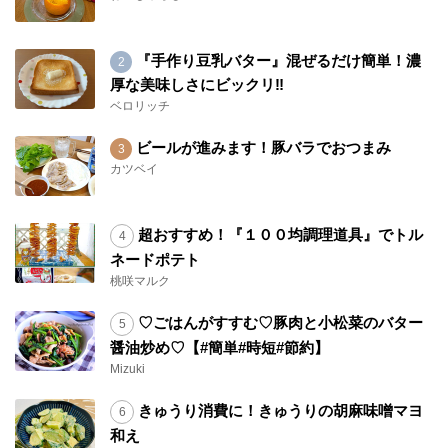
『手作り豆乳バター』混ぜるだけ簡単！濃
厚な美味しさにビックリ‼︎
ベロリッチ
ビールが進みます！豚バラでおつまみ
カツベイ
超おすすめ！『１００均調理道具』でトル
ネードポテト
桃咲マルク
♡ごはんがすすむ♡豚肉と小松菜のバター
醤油炒め♡【#簡単#時短#節約】
Mizuki
きゅうり消費に！きゅうりの胡麻味噌マヨ
和え