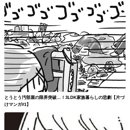
とうとう汚部屋の限界突破…！3LDK家族暮らしの悲劇【片づ
けマンガ#1】