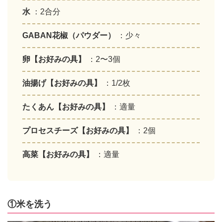
水
：2合分
GABAN花椒（パウダー）
：少々
卵【お好みの具】
：2〜3個
油揚げ【お好みの具】
：1/2枚
たくあん【お好みの具】
：適量
プロセスチーズ【お好みの具】
：2個
高菜【お好みの具】
：適量
①米を洗う