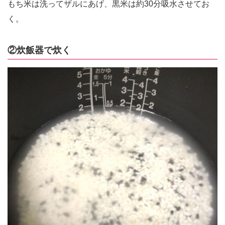
もち米は洗ってザルにあげ、黒米は約30分吸水させてお
く。
②炊飯器で炊く