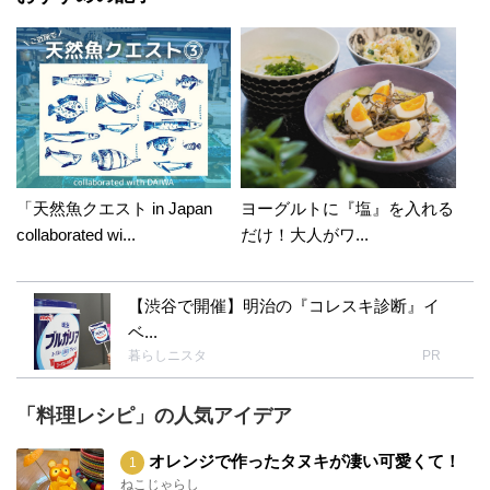
「天然魚クエスト in Japan
ヨーグルトに『塩』を入れる
collaborated wi...
だけ！大人がワ...
【渋谷で開催】明治の『コレスキ診断』イ
ベ...
暮らしニスタ
PR
「料理レシピ」の人気アイデア
オレンジで作ったタヌキが凄い可愛くて！
ねこじゃらし