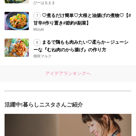
ぴーはるまま
♡煮るだけ簡単♡大根と油揚げの煮物♡【#
甘辛#作り置き#節約#副菜】
Mizuki
まるで鶏もも肉みたい♡柔らか～ジューシ
ーな『むね肉のから揚げ』の作り方
桃咲マルク
アイデアランキングへ
活躍中!暮らしニスタさんご紹介