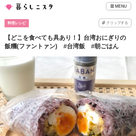
MENU
クリップする
料理レシピ
【どこを食べても具あり！】台湾おにぎりの
飯糰(ファントァン) #台湾飯 #朝ごはん