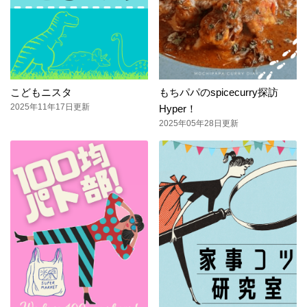
こどもニスタ
もちパパのspicecurry探訪
2025年11年17日更新
Hyper！
2025年05年28日更新