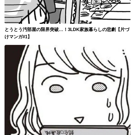
とうとう汚部屋の限界突破…！3LDK家族暮らしの悲劇【片づ
けマンガ#1】