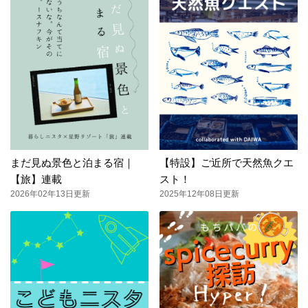
まだ見ぬ景色と泊まる宿｜
【特設】ご近所で天然魚クエ
【旅】連載
スト！
2026年02年13日更新
2025年12年08日更新