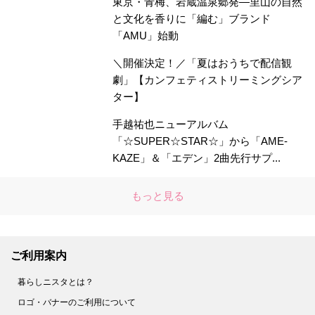
東京・青梅、岩蔵温泉郷発―里山の自然
と文化を香りに「編む」ブランド
「AMU」始動
＼開催決定！／「夏はおうちで配信観
劇」【カンフェティストリーミングシア
ター】
手越祐也ニューアルバム
「☆SUPER☆STAR☆」から「AME-
KAZE」＆「エデン」2曲先行サプ...
もっと見る
ご利用案内
暮らしニスタとは？
ロゴ・バナーのご利用について