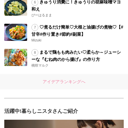
きゅうり消費に！きゅうりの胡麻味噌マヨ
和え
ぴーはるまま
♡煮るだけ簡単♡大根と油揚げの煮物♡【#
甘辛#作り置き#節約#副菜】
Mizuki
まるで鶏もも肉みたい♡柔らか～ジューシ
ーな『むね肉のから揚げ』の作り方
桃咲マルク
アイデアランキングへ
活躍中!暮らしニスタさんご紹介