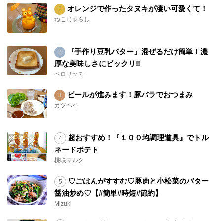
オレンジで作ったタヌキが凄い可愛くて！
ねこじゃらし
『手作り豆乳バター』混ぜるだけ簡単！濃
厚な美味しさにビックリ‼︎
ベロリッチ
ビールが進みます！豚バラでおつまみ
カツベイ
超おすすめ！『１００均調理道具』でトル
ネードポテト
桃咲マルク
♡ごはんがすすむ♡豚肉と小松菜のバター
醤油炒め♡【#簡単#時短#節約】
Mizuki