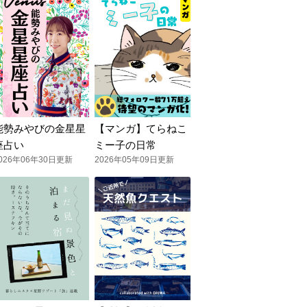
能勢みやびの金星星
【マンガ】てらねこ
座占い
ミー子の日常
026年06年30日更新
2026年05年09日更新