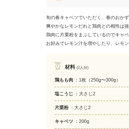
旬の春キャベツでいただく、春のおかず
爽やかなレモンだれと鶏肉との相性は抜
鶏肉に片栗粉をまぶしているのでキャベ
お好みでレモン汁を増やしたり、レモン
材料
(2人分)
鶏もも肉
：1枚（250g〜300g）
塩こうじ
：大さじ2
片栗粉
：大さじ2
キャベツ
：200g