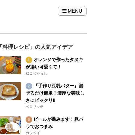
MENU
「料理レシピ」の人気アイデア
オレンジで作ったタヌキ
が凄い可愛くて！
ねこじゃらし
『手作り豆乳バター』混
ぜるだけ簡単！濃厚な美味し
さにビックリ‼︎
ベロリッチ
ビールが進みます！豚バ
ラでおつまみ
カツベイ