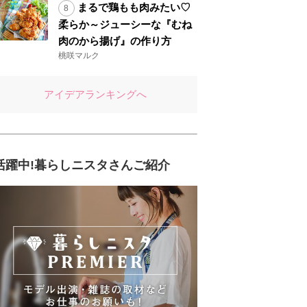
まるで鶏もも肉みたい♡
柔らか～ジューシーな『むね
肉のから揚げ』の作り方
桃咲マルク
アイデアランキングへ
活躍中!暮らしニスタさんご紹介