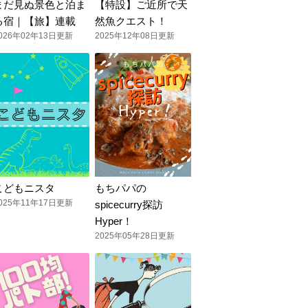
まだ見ぬ景色と泊ま
【特設】ご近所で天
る宿｜【旅】連載
然魚クエスト！
026年02年13日更新
2025年12年08日更新
こどもニスタ
もちパパの
025年11年17日更新
spicecurry探訪
Hyper！
2025年05年28日更新