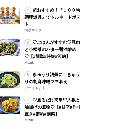
超おすすめ！『１００均
調理道具』でトルネードポテ
ト
桃咲マルク
♡ごはんがすすむ♡豚肉
と小松菜のバター醤油炒め
♡【#簡単#時短#節約】
Mizuki
きゅうり消費に！きゅう
りの胡麻味噌マヨ和え
ぴーはるまま
♡煮るだけ簡単♡大根と
油揚げの煮物♡【#甘辛#作り
置き#節約#副菜】
Mizuki