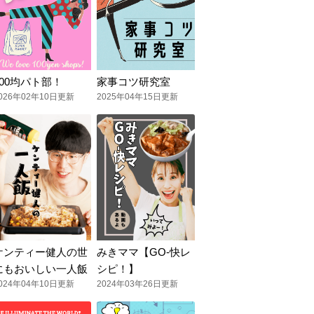
100均パト部！
家事コツ研究室
026年02年10日更新
2025年04年15日更新
ケンティー健人の世
みきママ【GO-快レ
にもおいしい一人飯
シピ！】
024年04年10日更新
2024年03年26日更新