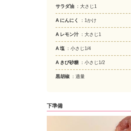
サラダ油
：大さじ1
A にんにく
：1かけ
A レモン汁
：大さじ1
A 塩
：小さじ1/4
A きび砂糖
：小さじ1/2
黒胡椒
：適量
下準備