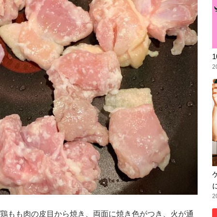
2
2
鶏もも肉の皮目から焼き、両面に焼き色がつき、火が通