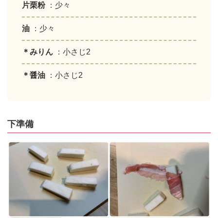
片栗粉
：少々
油
：少々
＊みりん
：小さじ2
＊醤油
：小さじ2
下準備