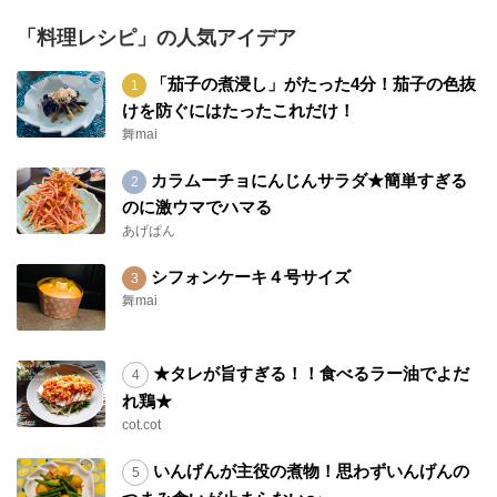
「料理レシピ」の人気アイデア
「茄子の煮浸し」がたった4分！茄子の色抜
けを防ぐにはたったこれだけ！
舞mai
カラムーチョにんじんサラダ★簡単すぎる
のに激ウマでハマる
あげぱん
シフォンケーキ４号サイズ
舞mai
★タレが旨すぎる！！食べるラー油でよだ
れ鶏★
cot.cot
いんげんが主役の煮物！思わずいんげんの