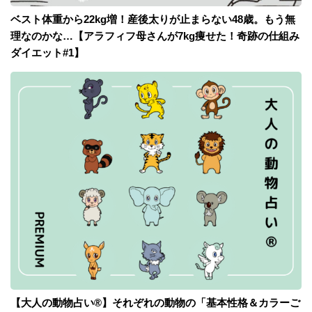
ベスト体重から22kg増！産後太りが止まらない48歳。もう無
理なのかな…【アラフィフ母さんが7kg痩せた！奇跡の仕組み
ダイエット#1】
【大人の動物占い®】それぞれの動物の「基本性格＆カラーご