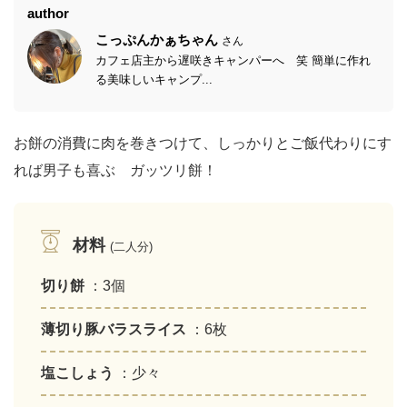
author
こっぷんかぁちゃん
さん
カフェ店主から遅咲きキャンパーへ 笑 簡単に作れ
る美味しいキャンプ...
お餅の消費に肉を巻きつけて、しっかりとご飯代わりにす
れば男子も喜ぶ ガッツリ餅！
材料
(二人分)
切り餅
：3個
薄切り豚バラスライス
：6枚
塩こしょう
：少々