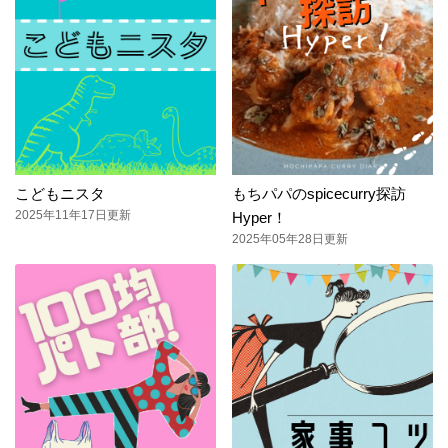
こどもニスタ
もちパパのspicecurry探訪
2025年11年17日更新
Hyper！
2025年05年28日更新