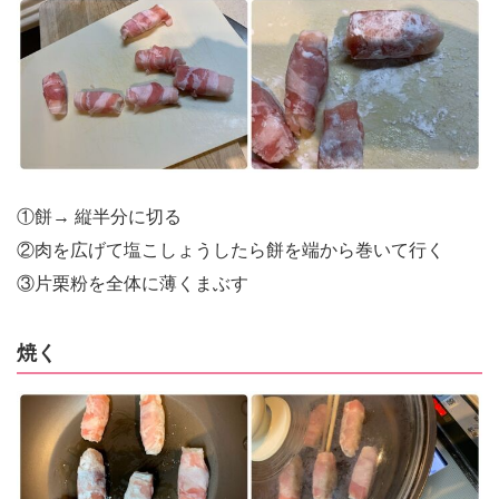
①餅→ 縦半分に切る
②肉を広げて塩こしょうしたら餅を端から巻いて行く
③片栗粉を全体に薄くまぶす
焼く