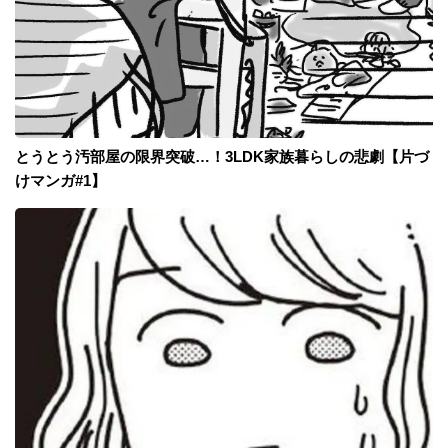
とうとう汚部屋の限界突破…！3LDK家族暮らしの悲劇【片づ
けマンガ#1】