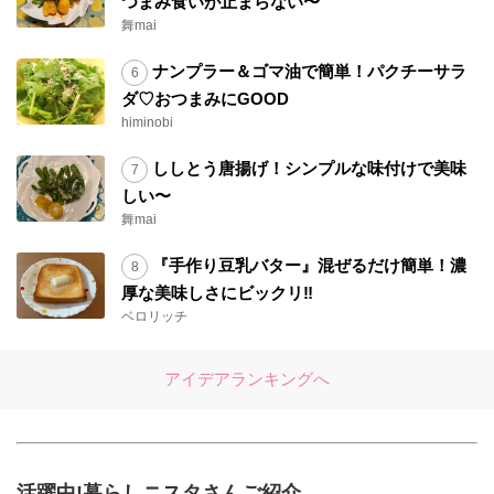
つまみ食いが止まらない〜
舞mai
ナンプラー＆ゴマ油で簡単！パクチーサラ
ダ♡おつまみにGOOD
himinobi
ししとう唐揚げ！シンプルな味付けで美味
しい〜
舞mai
『手作り豆乳バター』混ぜるだけ簡単！濃
厚な美味しさにビックリ‼︎
ベロリッチ
アイデアランキングへ
活躍中!暮らしニスタさんご紹介