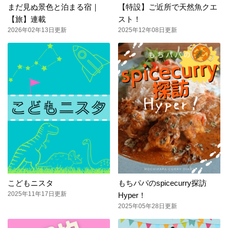
まだ見ぬ景色と泊まる宿｜
【特設】ご近所で天然魚クエ
【旅】連載
スト！
2026年02年13日更新
2025年12年08日更新
こどもニスタ
もちパパのspicecurry探訪
2025年11年17日更新
Hyper！
2025年05年28日更新