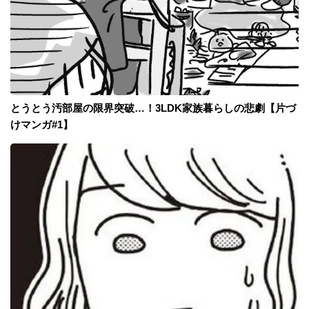
とうとう汚部屋の限界突破…！3LDK家族暮らしの悲劇【片づ
けマンガ#1】