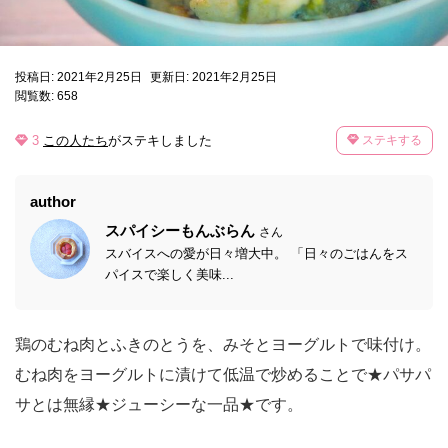
投稿日: 2021年2月25日
更新日: 2021年2月25日
閲覧数: 658
3
この人たち
がステキしました
ステキする
author
スパイシーもんぶらん
さん
スバイスへの愛が日々増大中。 「日々のごはんをス
パイスで楽しく美味...
鶏のむね肉とふきのとうを、みそとヨーグルトで味付け。
むね肉をヨーグルトに漬けて低温で炒めることで★パサパ
サとは無縁★ジューシーな一品★です。