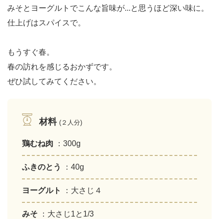
みそとヨーグルトでこんな旨味が...と思うほど深い味に。
仕上げはスパイスで。
もうすぐ春。
春の訪れを感じるおかずです。
ぜひ試してみてください。
材料
(２人分)
鶏むね肉
：300g
ふきのとう
：40g
ヨーグルト
：大さじ４
みそ
：大さじ1と1/3