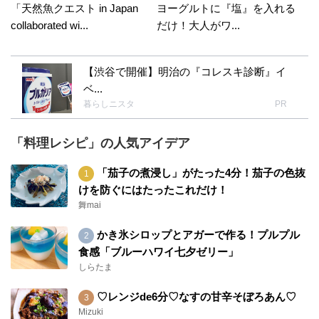
「天然魚クエスト in Japan
ヨーグルトに『塩』を入れる
collaborated wi...
だけ！大人がワ...
【渋谷で開催】明治の『コレスキ診断』イ
ベ...
暮らしニスタ
PR
「料理レシピ」の人気アイデア
「茄子の煮浸し」がたった4分！茄子の色抜
けを防ぐにはたったこれだけ！
舞mai
かき氷シロップとアガーで作る！プルプル
食感「ブルーハワイ七夕ゼリー」
しらたま
♡レンジde6分♡なすの甘辛そぼろあん♡
Mizuki