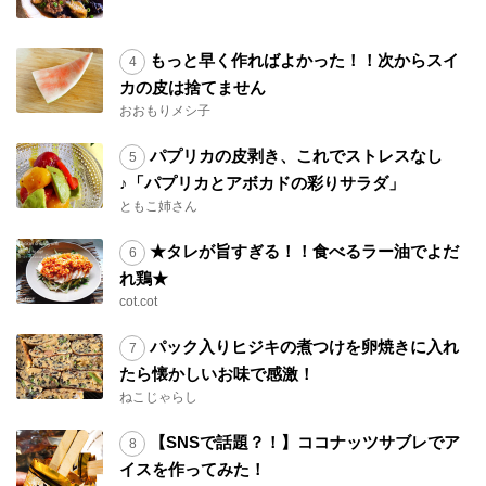
もっと早く作ればよかった！！次からスイ
カの皮は捨てません
おおもりメシ子
パプリカの皮剥き、これでストレスなし
♪「パプリカとアボカドの彩りサラダ」
ともこ姉さん
★タレが旨すぎる！！食べるラー油でよだ
れ鶏★
cot.cot
パック入りヒジキの煮つけを卵焼きに入れ
たら懐かしいお味で感激！
ねこじゃらし
【SNSで話題？！】ココナッツサブレでア
イスを作ってみた！