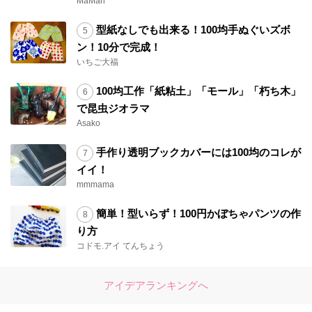
MaMan*
型紙なしでも出来る！100均手ぬぐいズボ
ン！10分で完成！
いちご大福
100均工作「紙粘土」「モール」「朽ち木」
で昆虫ジオラマ
Asako
手作り透明ブックカバーには100均のコレが
イイ！
mmmama
簡単！型いらず！100円かぼちゃパンツの作
り方
コドモ.アイ てんちょう
アイデアランキングへ