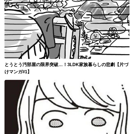
とうとう汚部屋の限界突破…！3LDK家族暮らしの悲劇【片づ
けマンガ#1】