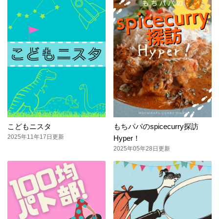
こどもニスタ
もちパパのspicecurry探訪
2025年11年17日更新
Hyper！
2025年05年28日更新