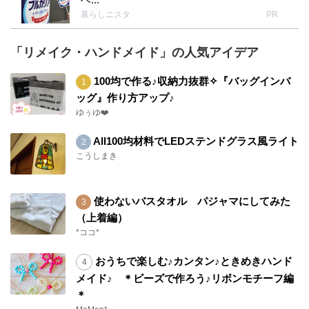
暮らしニスタ
PR
「リメイク・ハンドメイド」の人気アイデア
100均で作る♪収納力抜群✧『バッグインバ
ッグ』作り方アップ♪
ゆぅゆ❤️
All100均材料でLEDステンドグラス風ライト
こうしまき
使わないバスタオル パジャマにしてみた
（上着編）
*ココ*
おうちで楽しむ♪カンタン♪ときめきハンド
メイド♪ ＊ビーズで作ろう♪リボンモチーフ編
＊