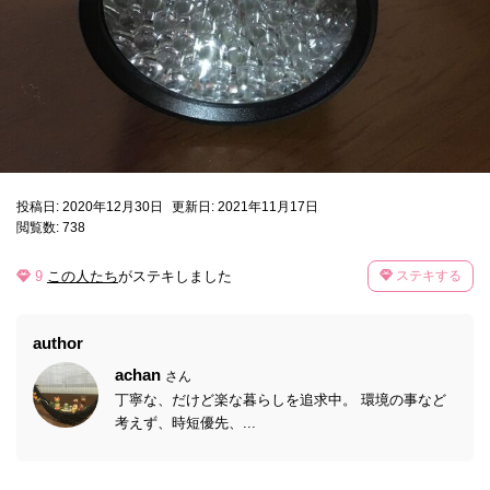
投稿日: 2020年12月30日
更新日: 2021年11月17日
閲覧数: 738
9
この人たち
がステキしました
ステキする
author
achan
さん
丁寧な、だけど楽な暮らしを追求中。 環境の事など
考えず、時短優先、...