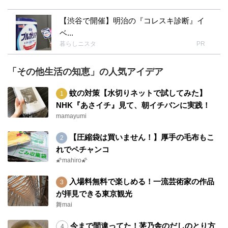
【渋谷で開催】明治の『コレスキ診断』イ
ベ...
暮らしニスタ
PR
「その他生活の知恵」の人気アイデア
蚊の対策【水切りネットで試してみた】
NHK『あさイチ』見て、朝イチバンに実践！
mamayumi
【圧縮袋は買いません！】厚手の毛布もこ
れでペチャンコ
🌠mahiro🌠
入場料無料で楽しめる！一流芸術家の作品
が拝見できる東京観光
舞mai
今まで間違ってた！茅乃舎のだしのとり方