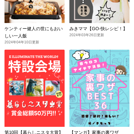
ケンティー健人の世にもおい
みきママ【GO-快レシピ！】
2024年03年26日更新
しい一人飯
2024年04年10日更新
第10回【暮らしニスタ大賞】
【マンガ】家事の裏ワザ