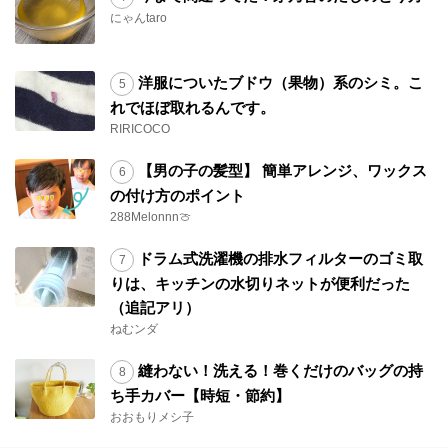
にゃんtaro
洋服についたブドウ（果物）系のシミ。こ
れでほぼ取れるんです。
RIRICOCO
【男の子の髪型】 簡単アレンジ、ワックス
の付け方のポイント
288Melonnn🍈
ドラム式洗濯機の排水フィルターのゴミ取
りは、キッチンの水切りネットが便利だった
（追記アリ）
ねむンダ
縫わない！洗える！巻くだけのバッグの持
ち手カバー【時短・節約】
おおもりメシ子