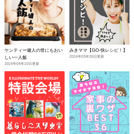
ケンティー健人の世にもおい
みきママ【GO-快レシピ！】
2024年03年26日更新
しい一人飯
2024年04年10日更新