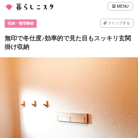
MENU
クリップする
収納・整理整頓
無印で冬仕度♪効率的で見た目もスッキリ玄関
掛け収納