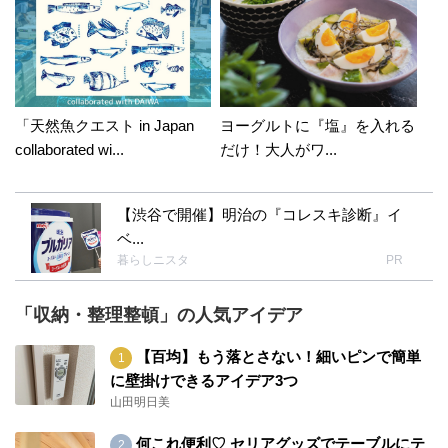
「天然魚クエスト in Japan
ヨーグルトに『塩』を入れる
collaborated wi...
だけ！大人がワ...
【渋谷で開催】明治の『コレスキ診断』イ
ベ...
暮らしニスタ
PR
「収納・整理整頓」の人気アイデア
【百均】もう落とさない！細いピンで簡単
に壁掛けできるアイデア3つ
山田明日美
何これ便利♡ セリアグッズでテーブルにテ