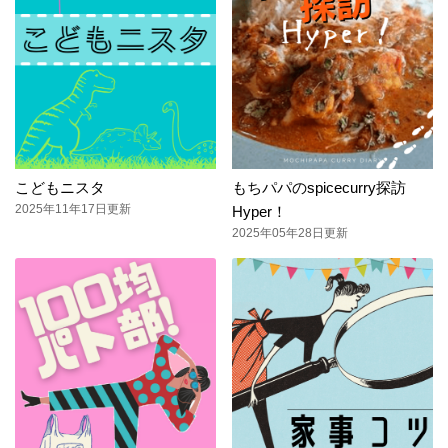
こどもニスタ
もちパパのspicecurry探訪
2025年11年17日更新
Hyper！
2025年05年28日更新