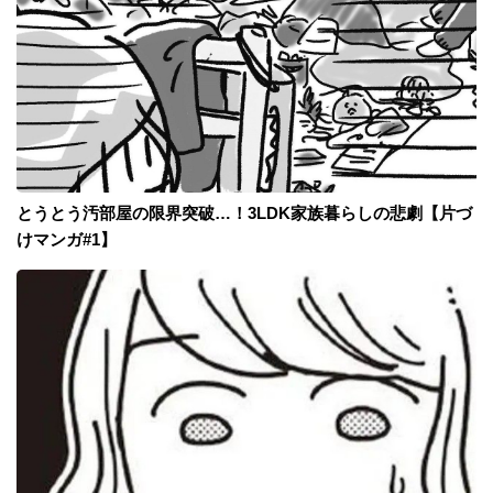
とうとう汚部屋の限界突破…！3LDK家族暮らしの悲劇【片づ
けマンガ#1】