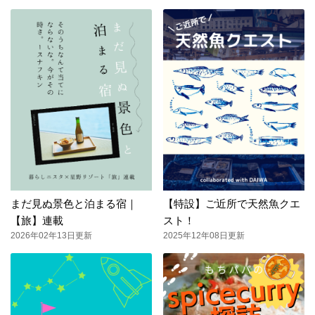
まだ見ぬ景色と泊まる宿｜
【特設】ご近所で天然魚クエ
【旅】連載
スト！
2026年02年13日更新
2025年12年08日更新