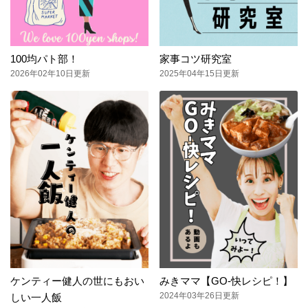
100均パト部！
家事コツ研究室
2026年02年10日更新
2025年04年15日更新
ケンティー健人の世にもおい
みきママ【GO-快レシピ！】
2024年03年26日更新
しい一人飯