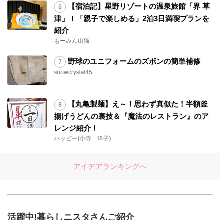
【宿泊記】星野リゾートの温泉旅館「界 草
津」！「親子で楽しめる」2泊3日満喫プランを
紹介
もーみん山猫
野球のユニフォームのズボンの簡単補修
snowcrystal45
【丸亀製麺】え～！思わず真似た！半額釜
揚げうどんの裏技＆『魔法のレストラン』のア
レンジ紹介！
ハッピー(小寺 洋子)
アイデアランキングへ
活躍中!暮らしニスタさんご紹介