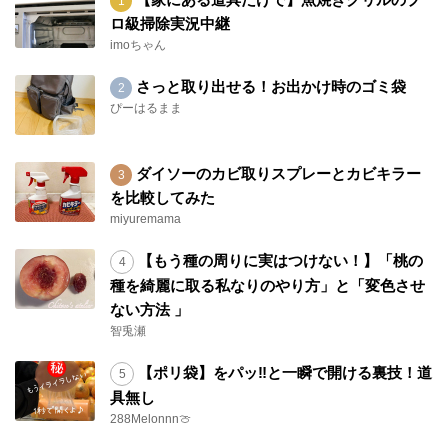
ロ級掃除実況中継
imoちゃん
さっと取り出せる！お出かけ時のゴミ袋
ぴーはるまま
ダイソーのカビ取りスプレーとカビキラー
を比較してみた
miyuremama
【もう種の周りに実はつけない！】「桃の
種を綺麗に取る私なりのやり方」と「変色させ
ない方法 」
智兎瀬
【ポリ袋】をパッ‼と一瞬で開ける裏技！道
具無し
288Melonnn🍈