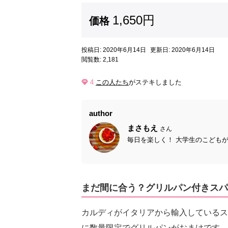
1,650円
価格
投稿日: 2020年6月14日
更新日: 2020年6月14日
閲覧数: 2,181
4
この人たち
がステキしました
author
まさもえ
さん
毎日を楽しく！ 大学生のこどもが
まだ間に合う？グリルパン付きスパークリ
カルディがイタリアから輸入しているスパーク
に数量限定でグリルパンがおまけです。