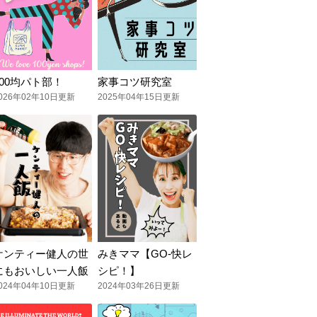
100均パト部！
家事コツ研究室
026年02年10日更新
2025年04年15日更新
ケンティー健人の世
みきママ【GO-快レ
にもおいしい一人飯
シピ！】
024年04年10日更新
2024年03年26日更新