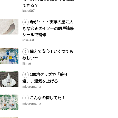
できる？
kazu007
母が・・・実家の壁に大
きな穴★ダイソーの網戸補修
シールで補修
roseleaf
備えて安心！いくつでも
欲しい〜
舞mai
100均グッズで「盛り
塩」、運気を上げる
miyuremama
こんなの探してた！
miyuremama