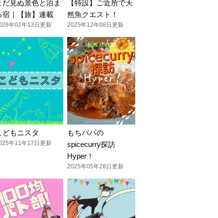
まだ見ぬ景色と泊ま
【特設】ご近所で天
る宿｜【旅】連載
然魚クエスト！
026年02年13日更新
2025年12年08日更新
こどもニスタ
もちパパの
025年11年17日更新
spicecurry探訪
Hyper！
2025年05年28日更新