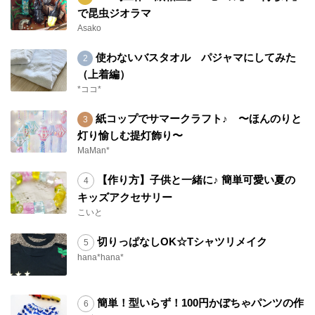
で昆虫ジオラマ
Asako
使わないバスタオル パジャマにしてみた
（上着編）
*ココ*
紙コップでサマークラフト♪ 〜ほんのりと
灯り愉しむ提灯飾り〜
MaMan*
【作り方】子供と一緒に♪ 簡単可愛い夏の
キッズアクセサリー
こいと
切りっぱなしOK☆Tシャツリメイク
hana*hana*
簡単！型いらず！100円かぼちゃパンツの作