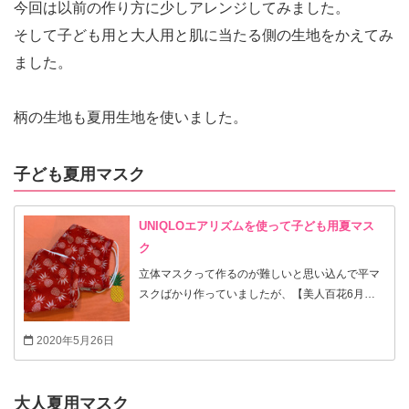
今回は以前の作り方に少しアレンジしてみました。
そして子ども用と大人用と肌に当たる側の生地をかえてみ
ました。
柄の生地も夏用生地を使いました。
子ども夏用マスク
UNIQLOエアリズムを使って子ども用夏マス
ク
立体マスクって作るのが難しいと思い込んで平マ
スクばかり作っていましたが、【美人百花6月
号】付録の【立体美人マスク】の型紙のおかげで
簡単にキレイに作ることができました。 もうじき
2020年5月26日
子どもの幼稚園も再開⁈ぽいので、子ども用立体マ
スクも作りたいなぁと。 付録の型紙を超簡単にア
レンジして作りました。
大人夏用マスク