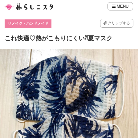
MENU
クリップする
リメイク・ハンドメイド
これ快適♡熱がこもりにくい⁈夏マスク