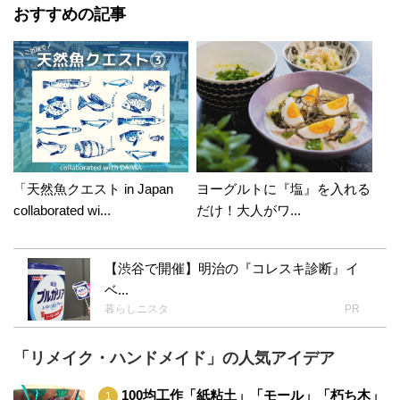
おすすめの記事
「天然魚クエスト in Japan
ヨーグルトに『塩』を入れる
collaborated wi...
だけ！大人がワ...
【渋谷で開催】明治の『コレスキ診断』イ
ベ...
暮らしニスタ
PR
「リメイク・ハンドメイド」の人気アイデア
100均工作「紙粘土」「モール」「朽ち木」