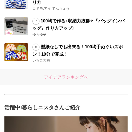
り方
コドモ.アイ てんちょう
100均で作る♪収納力抜群✧『バッグインバ
ッグ』作り方アップ♪
ゆぅゆ❤️
型紙なしでも出来る！100均手ぬぐいズボ
ン！10分で完成！
いちご大福
アイデアランキングへ
活躍中!暮らしニスタさんご紹介