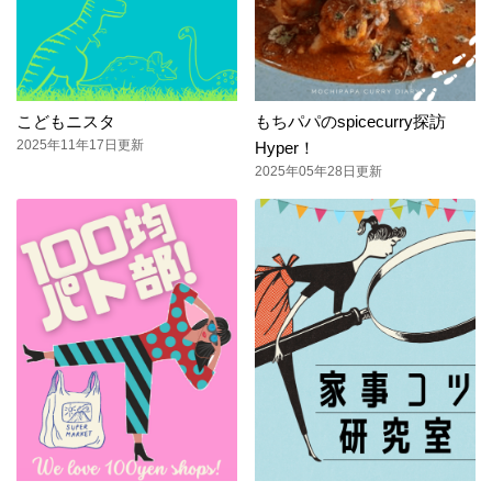
こどもニスタ
もちパパのspicecurry探訪
2025年11年17日更新
Hyper！
2025年05年28日更新