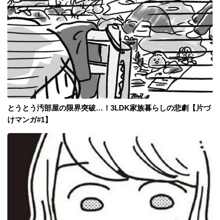
とうとう汚部屋の限界突破…！3LDK家族暮らしの悲劇【片づ
けマンガ#1】