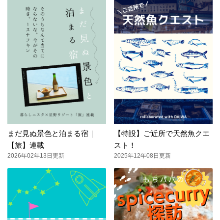
まだ見ぬ景色と泊まる宿｜
【特設】ご近所で天然魚クエ
【旅】連載
スト！
2026年02年13日更新
2025年12年08日更新