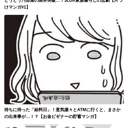
とうとう汚部屋の限界突破…！3LDK家族暮らしの悲劇【片づ
けマンガ#1】
待ちに待った「給料日」！意気揚々とATMに行くと、まさか
の出来事が…！？【お金ビギナーの貯蓄マンガ】