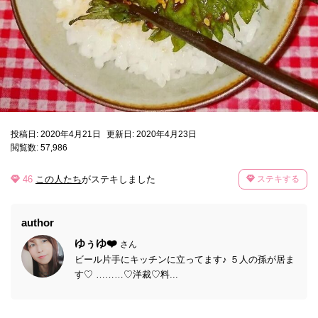
投稿日: 2020年4月21日
更新日: 2020年4月23日
閲覧数: 57,986
46
この人たち
がステキしました
ステキする
author
ゆぅゆ❤️
さん
ビール片手にキッチンに立ってます♪ ５人の孫が居ま
す♡ ………♡洋裁♡料...