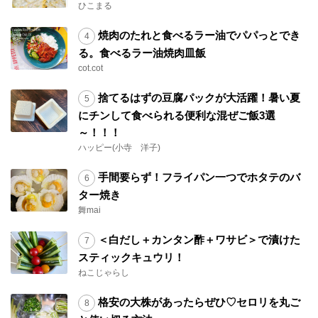
ひこまる
焼肉のたれと食べるラー油でパパっとでき
る。食べるラー油焼肉皿飯
cot.cot
捨てるはずの豆腐パックが大活躍！暑い夏
にチンして食べられる便利な混ぜご飯3選
～！！！
ハッピー(小寺 洋子)
手間要らず！フライパン一つでホタテのバ
ター焼き
舞mai
＜白だし＋カンタン酢＋ワサビ＞で漬けた
スティックキュウリ！
ねこじゃらし
格安の大株があったらぜひ♡セロリを丸ご