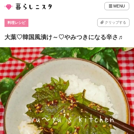
MENU
クリップする
料理レシピ
大葉♡韓国風漬け～♡やみつきになる辛さ♬