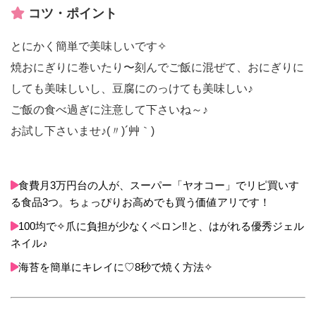
コツ・ポイント
とにかく簡単で美味しいです✧
焼おにぎりに巻いたり〜刻んでご飯に混ぜて、おにぎりに
しても美味しいし、豆腐にのっけても美味しい♪
ご飯の食べ過ぎに注意して下さいね～♪
お試し下さいませ♪(〃)´艸｀)
食費月3万円台の人が、スーパー「ヤオコー」でリピ買いす
る食品3つ。ちょっぴりお高めでも買う価値アリです！
100均で✧爪に負担が少なくペロン‼️と、はがれる優秀ジェル
ネイル♪
海苔を簡単にキレイに♡8秒で焼く方法✧