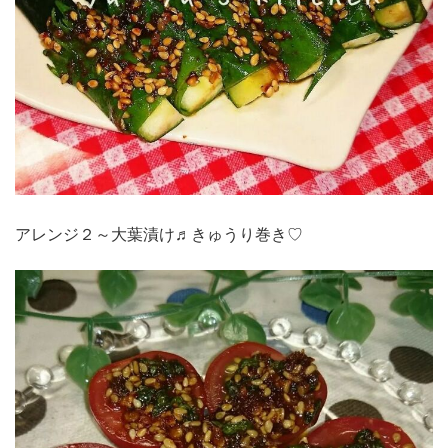
アレンジ２～大葉漬け♬きゅうり巻き♡