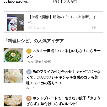
collaborated wi...
だけ！大人がワ...
【渋谷で開催】明治の『コレスキ診断』イ
ベ...
暮らしニスタ
PR
「料理レシピ」の人気アイデア
スタミナ満点！ハマるおいしさ！にらラー
メン
*yuko*(曽布川優子)
魚のフライの付け合わせ！キャベツじゃな
くて、ポリポリシャキシャキ食感のコレも美
味！スイカの香り〜！
みーこ
ホットプレートで！包まない餃子「ぎょう
ざらず」味付けいらずのレシピ