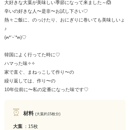
大好きな大葉が美味しい季節になって来ました～🙆
辛いの好きな人〜是非〜お試し下さい♡
熱々ご飯に、のっけたり、おにぎりに巻いても美味しいょ
♪
(๓*ˊᵕˋ*๓)♡
韓国によく行ってた時に♡
ハマった味✧✧
家で直ぐ、まねっこして作り〜の
繰り返しては、作り〜の
10年位前に〜私の定番になった味です♡
材料
(大葉約15枚分)
大葉
：15枚