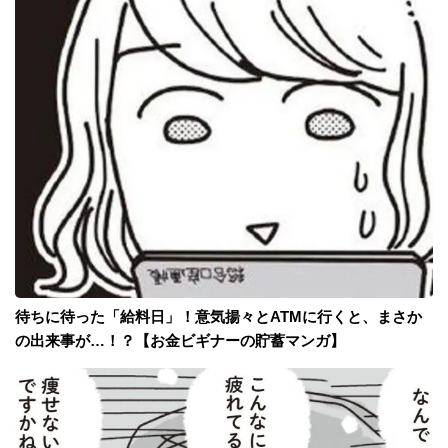
待ちに待った「給料日」！意気揚々とATMに行くと、まさか
の出来事が…！？【お金ビギナーの貯蓄マンガ】