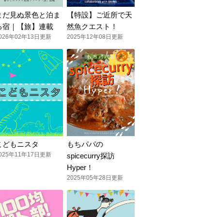
まだ見ぬ景色と泊ま
【特設】ご近所で天
る宿｜【旅】連載
然魚クエスト！
026年02年13日更新
2025年12年08日更新
こどもニスタ
もちパパの
025年11年17日更新
spicecurry探訪
Hyper！
2025年05年28日更新