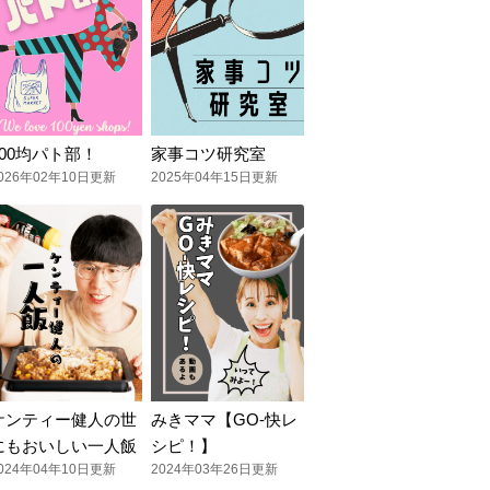
100均パト部！
家事コツ研究室
026年02年10日更新
2025年04年15日更新
ケンティー健人の世
みきママ【GO-快レ
にもおいしい一人飯
シピ！】
024年04年10日更新
2024年03年26日更新