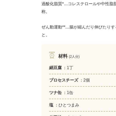
過酸化脂質*…コレステロールや中性脂
称。
ぜん動運動**…腸が縮んだり伸びたり
と。
材料
(2人分)
絹豆腐
：1丁
プロセスチーズ
：2個
ツナ缶
：1缶
塩
：ひとつまみ