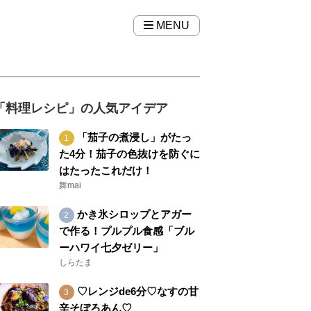
MENU
「料理レシピ」の人気アイデア
「茄子の煮浸し」がたっ
た4分！茄子の色抜けを防ぐに
はたったこれだけ！
舞mai
かき氷シロップとアガー
で作る！プルプル食感「ブル
ーハワイ七夕ゼリー」
しらたま
♡レンジde6分♡なすの甘
辛そぼろあん♡