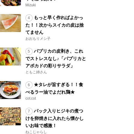
Mizuki
もっと早く作ればよかっ
た！！次からスイカの皮は捨
てません
おおもりメシ子
パプリカの皮剥き、これ
でストレスなし♪「パプリカと
アボカドの彩りサラダ」
ともこ姉さん
★タレが旨すぎる！！食
べるラー油でよだれ鶏★
cot.cot
パック入りヒジキの煮つ
けを卵焼きに入れたら懐かし
いお味で感激！
ねこじゃらし