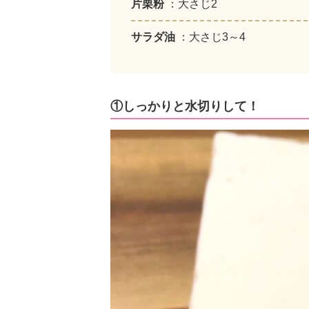
片栗粉
：大さじ2
サラダ油
：大さじ3～4
①しっかりと水切りして！