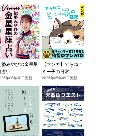
能勢みやびの金星星
【マンガ】てらねこ
座占い
ミー子の日常
026年06年30日更新
2026年05年09日更新