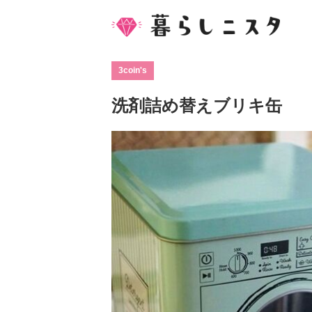
3coin's
洗剤詰め替えブリキ缶