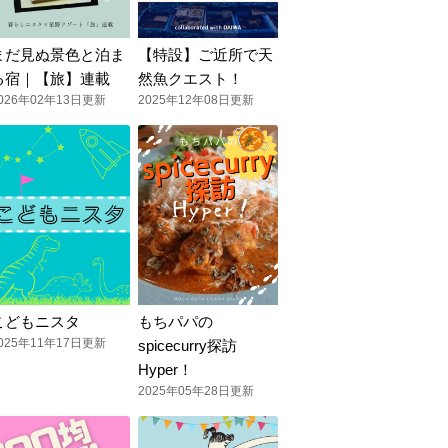
まだ見ぬ景色と泊ま
【特設】ご近所で天
る宿｜【旅】連載
然魚クエスト！
026年02年13日更新
2025年12年08日更新
こどもニスタ
もちパパの
025年11年17日更新
spicecurry探訪
Hyper！
2025年05年28日更新