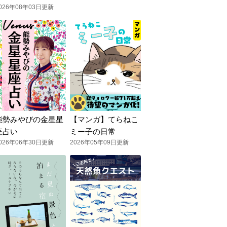
026年08年03日更新
能勢みやびの金星星
【マンガ】てらねこ
座占い
ミー子の日常
026年06年30日更新
2026年05年09日更新