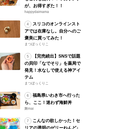
が、お得すぎた！！
happydaimama
スリコのオンラインスト
アでは在庫なし。自分へのご
褒美に買ってみた！
まつぼっくりこ
【完売続出】SNSで話題
の貝印「なでそり」を薬局で
発見！水なしで使える神アイ
テム
まつぼっくりこ
福島県いわき市へ行った
ら、ここ！迷わず海鮮丼
舞mai
こんなの欲しかった！セ
リアの透明のゼリーねんど♪