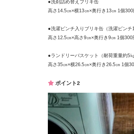
●洗剤詰め替えブリキ缶
高さ14.5㎝×横13㎝×奥行き13㎝ 1個3
●洗濯ピンチ入りブリキ缶（洗濯ピンチ
高さ12.5㎝×高さ9㎝×奥行き9㎝ 1個3
●ランドリーバスケット（耐荷重量約5
高さ35㎝×横26.5㎝×奥行き26.5㎝ 1個
ポイント2