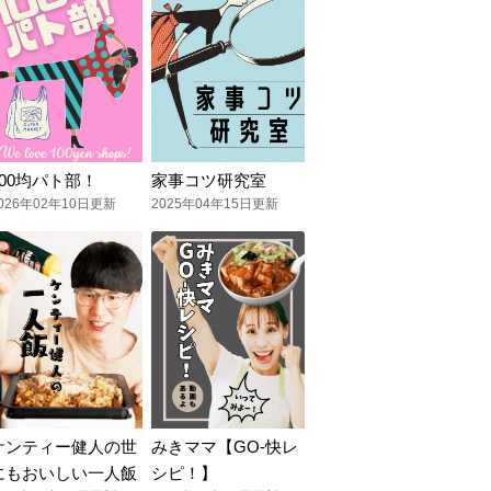
100均パト部！
家事コツ研究室
026年02年10日更新
2025年04年15日更新
ケンティー健人の世
みきママ【GO-快レ
にもおいしい一人飯
シピ！】