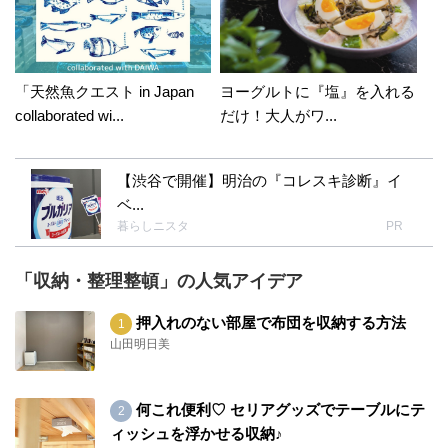
「天然魚クエスト in Japan
ヨーグルトに『塩』を入れる
collaborated wi...
だけ！大人がワ...
【渋谷で開催】明治の『コレスキ診断』イ
ベ...
暮らしニスタ
PR
「収納・整理整頓」の人気アイデア
押入れのない部屋で布団を収納する方法
山田明日美
何これ便利♡ セリアグッズでテーブルにテ
ィッシュを浮かせる収納♪