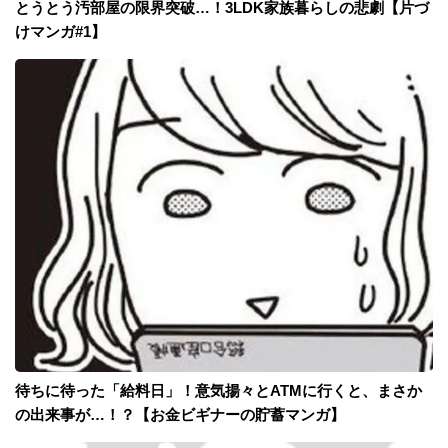
とうとう汚部屋の限界突破…！3LDK家族暮らしの悲劇【片づ
けマンガ#1】
待ちに待った「給料日」！意気揚々とATMに行くと、まさか
の出来事が…！？【お金ビギナーの貯蓄マンガ】