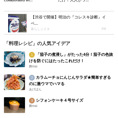
【渋谷で開催】明治の『コレスキ診断』イ
ベ...
暮らしニスタ
PR
「料理レシピ」の人気アイデア
「茄子の煮浸し」がたった4分！茄子の色抜
けを防ぐにはたったこれだけ！
舞mai
カラムーチョにんじんサラダ★簡単すぎる
のに激ウマでハマる
あげぱん
シフォンケーキ４号サイズ
舞mai