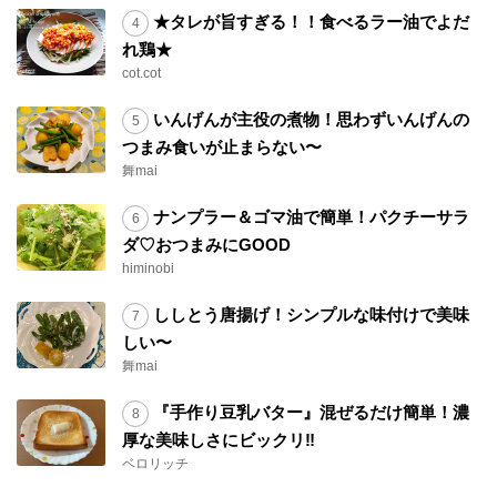
★タレが旨すぎる！！食べるラー油でよだ
れ鶏★
cot.cot
いんげんが主役の煮物！思わずいんげんの
つまみ食いが止まらない〜
舞mai
ナンプラー＆ゴマ油で簡単！パクチーサラ
ダ♡おつまみにGOOD
himinobi
ししとう唐揚げ！シンプルな味付けで美味
しい〜
舞mai
『手作り豆乳バター』混ぜるだけ簡単！濃
厚な美味しさにビックリ‼︎
ベロリッチ