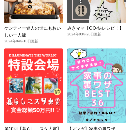
ケンティー健人の世にもおい
みきママ【GO-快レシピ！】
2024年03年26日更新
しい一人飯
2024年04年10日更新
第10回【暮らしニスタ大賞】
【マンガ】家事の裏ワザ