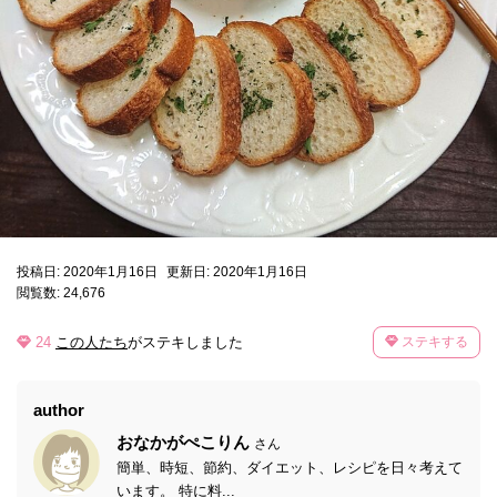
投稿日: 2020年1月16日
更新日: 2020年1月16日
閲覧数: 24,676
24
この人たち
がステキしました
ステキする
author
おなかがぺこりん
さん
簡単、時短、節約、ダイエット、レシピを日々考えて
います。 特に料...