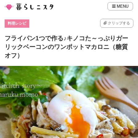
MENU
クリップする
料理レシピ
フライパン1つで作る♪キノコた～っぷりガー
リックベーコンのワンポットマカロニ（糖質
オフ）