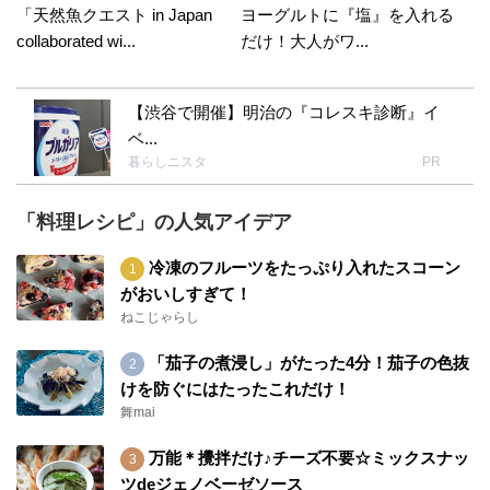
「天然魚クエスト in Japan
ヨーグルトに『塩』を入れる
collaborated wi...
だけ！大人がワ...
【渋谷で開催】明治の『コレスキ診断』イ
ベ...
暮らしニスタ
PR
「料理レシピ」の人気アイデア
冷凍のフルーツをたっぷり入れたスコーン
がおいしすぎて！
ねこじゃらし
「茄子の煮浸し」がたった4分！茄子の色抜
けを防ぐにはたったこれだけ！
舞mai
万能＊攪拌だけ♪チーズ不要☆ミックスナッ
ツdeジェノベーゼソース