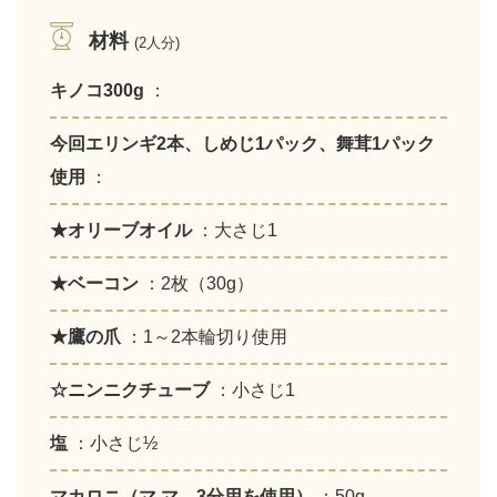
材料
(2人分)
キノコ300g
：
今回エリンギ2本、しめじ1パック、舞茸1パック
使用
：
★オリーブオイル
：大さじ1
★ベーコン
：2枚（30g）
★鷹の爪
：1～2本輪切り使用
☆ニンニクチューブ
：小さじ1
塩
：小さじ½
マカロニ（マ.マ―3分用を使用）
：50g