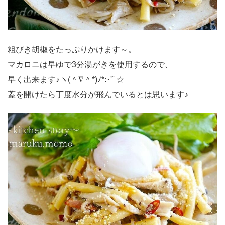
粗びき胡椒をたっぷりかけます～。
マカロニは早ゆで3分湯がきを使用するので、
早く出来ます♪ヽ(＾∇＾*)ﾉ*:･'ﾟ☆
蓋を開けたら丁度水分が飛んでいるとは思います♪