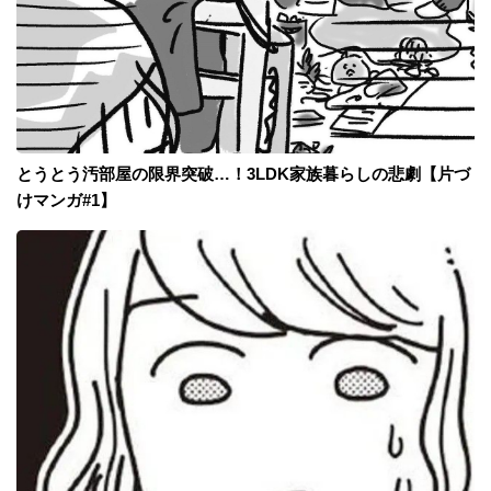
とうとう汚部屋の限界突破…！3LDK家族暮らしの悲劇【片づ
けマンガ#1】