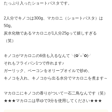
たっぷり入ったショートパスタです。
2人分でキノコは300g、マカロニ（ショートパスタ）は
50g。
炭水化物であるマカロニが1人分25gって嬉しすぎる
（笑）
キノコがマカロニの6倍も入るなんて╰(✿´⌣`✿)╯
それもフライパン1つで作れます♪
ガーリック、ベーコンをオリーブオイルで炒め、
キノコを入れ、キノコから出る水分でマカロニを煮ます～
マカロニにキノコの香りがついて一石二鳥なんです（笑）
★★★マカロニは早ゆで3分を使用してください★★★