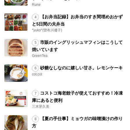
Rune
【お弁当記録】お弁当のすき間埋めおかず
と5日間の夫弁当
*yuko*(曽布川優子)
市販のイングリッシュマフィンはこうして
焼いています
GreenTea
砂糖なしなのに嬉しい甘さ。レモンケーキ
cot.cot
コストコ海老餃子が使えておすすめ！冷凍
庫にあると便利
三木芽久美
【夏の手仕事】ミョウガの味噌漬けの作り
方