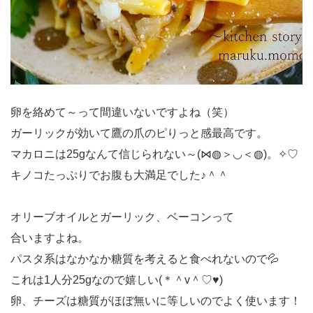
卵を絡めて～って間違いないですよね（笑）
ガーリックが効いて鷹の爪のピりっと感最高です。
マカロニは25gなんて信じられない～(⋈◍＞◡＜◍)。✧♡
キノコたっぷりでお腹も大満足でした♪＾＾
オリーブオイルとガーリック、ベーコンって
合いますよね。
パスタ系はなかなか糖質を考えると食べれないので💦
これは1人分25gなので嬉しい(＊＾v＾♡♥)
卵、チーズは糖質がほぼ無いに等しいのでよく使います！