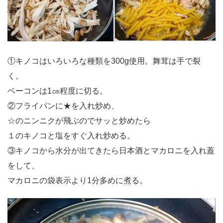
①キノコはいろいろな種類を300g使用。舞茸は手で裂
く。
ベーコンは1㎝程度に切る。
②フライパンに★を入れ炒め、
☆のニンニクが飛ぶのでサッと炒めたら
１のキノコと塩をすぐ入れ炒める。
③キノコから水分が出てきたら日本酒とマカロニを入れ蓋
をして、
マカロニの袋表示より1分多めに煮る。