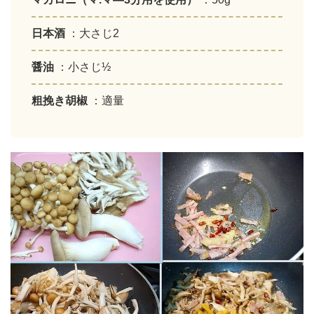
日本酒
：大さじ2
醤油
：小さじ½
粗挽き胡椒
：適量