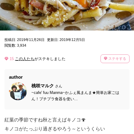
投稿日: 2019年11月26日
更新日: 2019年12月5日
閲覧数: 3,934
15
この人たち
がステキしました
ステキする
author
桃咲マルク
さん
~cafe' fuu Manma~かふぇ風まんま★簡単お家ごは
ん！プチプラ食器を使い...
紅葉の季節ですね秋と言えばキノコ🍄
キノコがたっぷり過ぎるやろう～というくらい