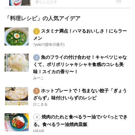
暮らしニスタ
PR
「料理レシピ」の人気アイデア
スタミナ満点！ハマるおいしさ！にらラー
メン
*yuko*(曽布川優子)
魚のフライの付け合わせ！キャベツじゃな
くて、ポリポリシャキシャキ食感のコレも美
味！スイカの香り〜！
みーこ
ホットプレートで！包まない餃子「ぎょう
ざらず」味付けいらずのレシピ
ひこまる
焼肉のたれと食べるラー油でパパっとでき
る。食べるラー油焼肉皿飯
cot.cot