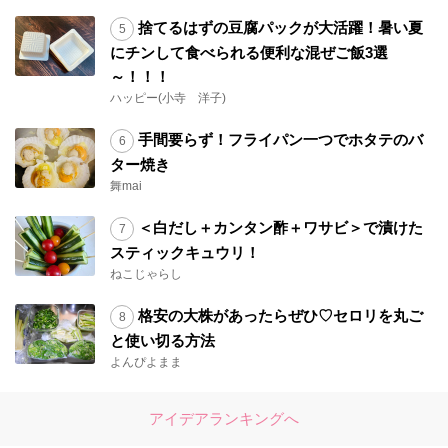
捨てるはずの豆腐パックが大活躍！暑い夏
にチンして食べられる便利な混ぜご飯3選
～！！！
ハッピー(小寺 洋子)
手間要らず！フライパン一つでホタテのバ
ター焼き
舞mai
＜白だし＋カンタン酢＋ワサビ＞で漬けた
スティックキュウリ！
ねこじゃらし
格安の大株があったらぜひ♡セロリを丸ご
と使い切る方法
よんぴよまま
アイデアランキングへ