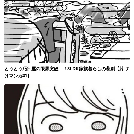
とうとう汚部屋の限界突破…！3LDK家族暮らしの悲劇【片づ
けマンガ#1】