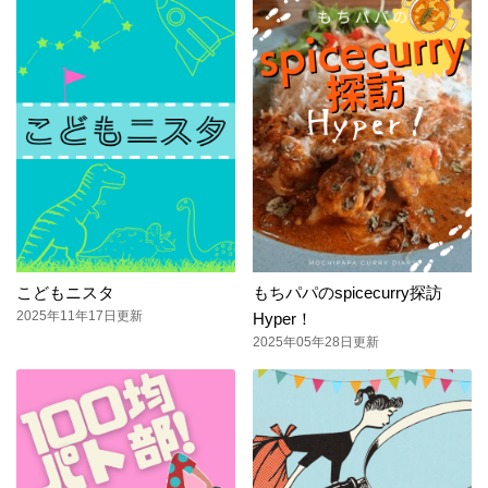
こどもニスタ
もちパパのspicecurry探訪
2025年11年17日更新
Hyper！
2025年05年28日更新