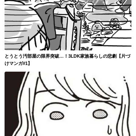
とうとう汚部屋の限界突破…！3LDK家族暮らしの悲劇【片づ
けマンガ#1】