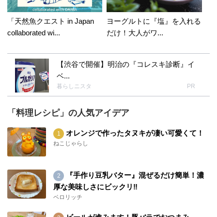
「天然魚クエスト in Japan
ヨーグルトに『塩』を入れる
collaborated wi...
だけ！大人がワ...
【渋谷で開催】明治の『コレスキ診断』イ
ベ...
暮らしニスタ
PR
「料理レシピ」の人気アイデア
オレンジで作ったタヌキが凄い可愛くて！
ねこじゃらし
『手作り豆乳バター』混ぜるだけ簡単！濃
厚な美味しさにビックリ‼︎
ベロリッチ