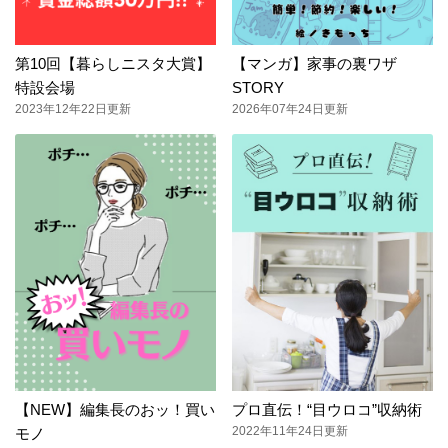
第10回【暮らしニスタ大賞】
【マンガ】家事の裏ワザ
特設会場
STORY
2023年12年22日更新
2026年07年24日更新
【NEW】編集長のおッ！買い
プロ直伝！“目ウロコ”収納術
2022年11年24日更新
モノ