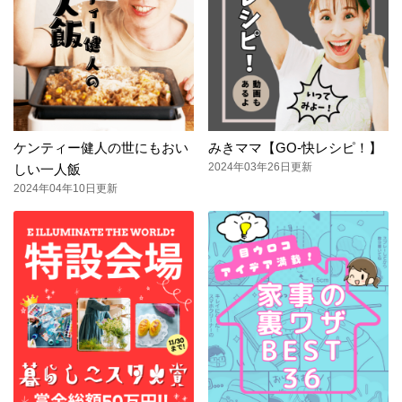
ケンティー健人の世にもおい
みきママ【GO-快レシピ！】
2024年03年26日更新
しい一人飯
2024年04年10日更新