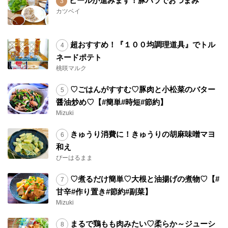
ビールが進みます！豚バラでおつまみ
カツベイ
超おすすめ！『１００均調理道具』でトル
ネードポテト
桃咲マルク
♡ごはんがすすむ♡豚肉と小松菜のバター
醤油炒め♡【#簡単#時短#節約】
Mizuki
きゅうり消費に！きゅうりの胡麻味噌マヨ
和え
ぴーはるまま
♡煮るだけ簡単♡大根と油揚げの煮物♡【#
甘辛#作り置き#節約#副菜】
Mizuki
まるで鶏もも肉みたい♡柔らか～ジューシ