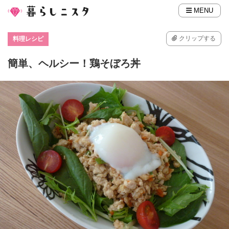
MENU
クリップする
料理レシピ
簡単、ヘルシー！鶏そぼろ丼