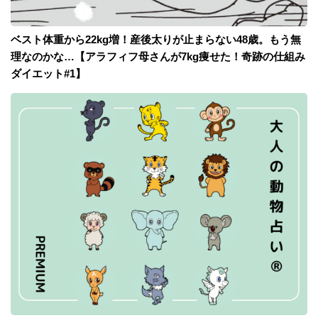
ベスト体重から22kg増！産後太りが止まらない48歳。もう無
理なのかな…【アラフィフ母さんが7kg痩せた！奇跡の仕組み
ダイエット#1】