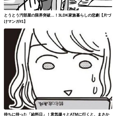
とうとう汚部屋の限界突破…！3LDK家族暮らしの悲劇【片づ
けマンガ#1】
待ちに待った「給料日」！意気揚々とATMに行くと、まさか