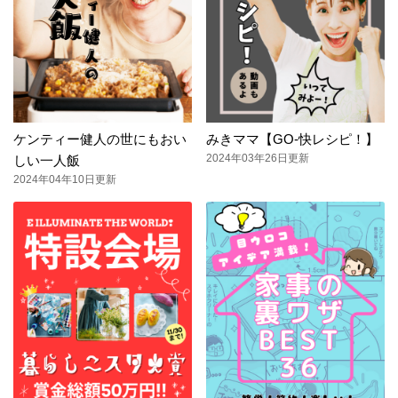
ケンティー健人の世にもおい
みきママ【GO-快レシピ！】
2024年03年26日更新
しい一人飯
2024年04年10日更新