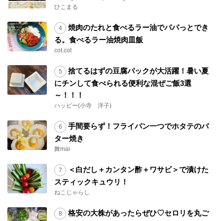
ひこまる
焼肉のたれと食べるラー油でパパっとでき
る。食べるラー油焼肉皿飯
cot.cot
捨てるはずの豆腐パックが大活躍！暑い夏
にチンして食べられる便利な混ぜご飯3選
～！！！
ハッピー(小寺 洋子)
手間要らず！フライパン一つでホタテのバ
ター焼き
舞mai
＜白だし＋カンタン酢＋ワサビ＞で漬けた
スティックキュウリ！
ねこじゃらし
格安の大株があったらぜひ♡セロリを丸ご