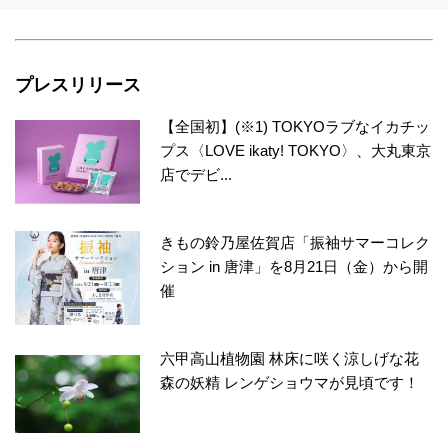
プレスリリース
【全国初】(※1) TOKYOラブなイカチッ
プス〈LOVE ikaty! TOKYO〉、大丸東京
店でデビ...
きもの鈴乃屋佐賀店「振袖サマーコレク
ション in 唐津」を8月21日（金）から開
催
六甲高山植物園 林床に咲く涼しげな花
森の妖精 レンゲショウマが見頃です！