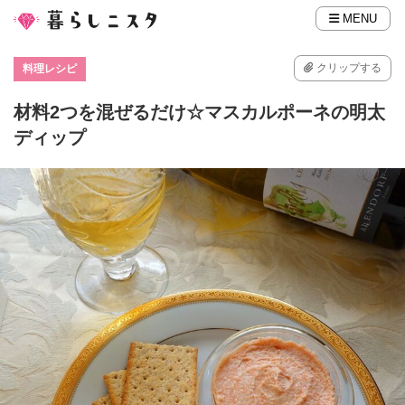
MENU
クリップする
料理レシピ
材料2つを混ぜるだけ☆マスカルポーネの明太
ディップ