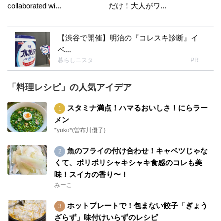
collaborated wi...
だけ！大人がワ...
【渋谷で開催】明治の『コレスキ診断』イ
ベ...
暮らしニスタ
PR
「料理レシピ」の人気アイデア
スタミナ満点！ハマるおいしさ！にらラー
メン
*yuko*(曽布川優子)
魚のフライの付け合わせ！キャベツじゃな
くて、ポリポリシャキシャキ食感のコレも美
味！スイカの香り〜！
みーこ
ホットプレートで！包まない餃子「ぎょう
ざらず」味付けいらずのレシピ