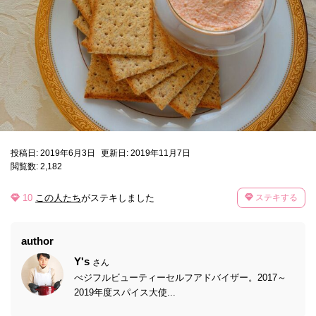
投稿日: 2019年6月3日
更新日: 2019年11月7日
閲覧数: 2,182
10
この人たち
がステキしました
ステキする
author
Y's
さん
べジフルビューティーセルフアドバイザー。2017～
2019年度スパイス大使...