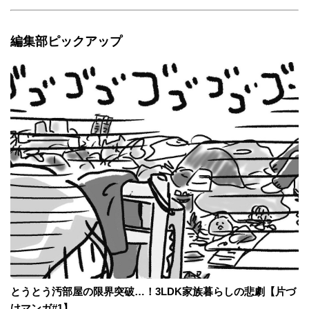
編集部ピックアップ
とうとう汚部屋の限界突破…！3LDK家族暮らしの悲劇【片づ
けマンガ#1】