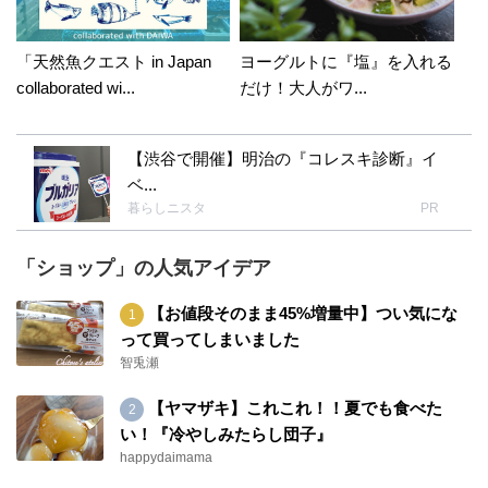
「天然魚クエスト in Japan
ヨーグルトに『塩』を入れる
collaborated wi...
だけ！大人がワ...
【渋谷で開催】明治の『コレスキ診断』イ
ベ...
暮らしニスタ
PR
「ショップ」の人気アイデア
【お値段そのまま45%増量中】つい気にな
って買ってしまいました
智兎瀬
【ヤマザキ】これこれ！！夏でも食べた
い！『冷やしみたらし団子』
happydaimama