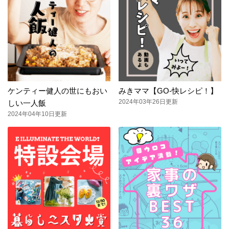
ケンティー健人の世にもおい
みきママ【GO-快レシピ！】
2024年03年26日更新
しい一人飯
2024年04年10日更新