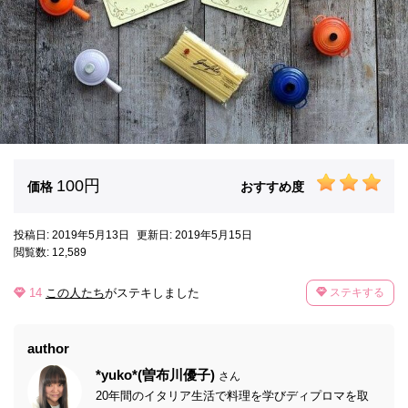
100円
価格
おすすめ度
投稿日: 2019年5月13日
更新日: 2019年5月15日
閲覧数: 12,589
14
この人たち
がステキしました
ステキする
author
*yuko*(曽布川優子)
さん
20年間のイタリア生活で料理を学びディプロマを取