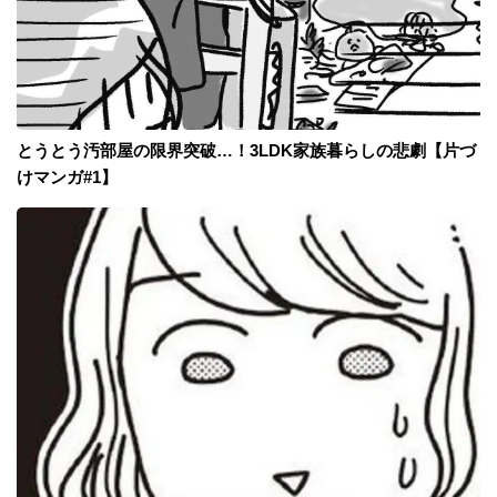
とうとう汚部屋の限界突破…！3LDK家族暮らしの悲劇【片づ
けマンガ#1】