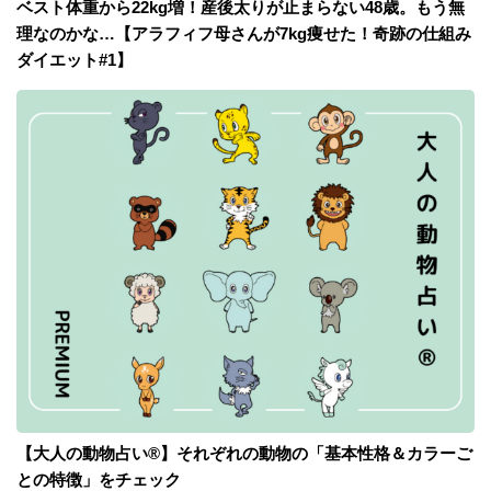
ベスト体重から22kg増！産後太りが止まらない48歳。もう無
理なのかな…【アラフィフ母さんが7kg痩せた！奇跡の仕組み
ダイエット#1】
【大人の動物占い®】それぞれの動物の「基本性格＆カラーご
との特徴」をチェック