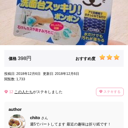
398円
価格
おすすめ度
投稿日: 2018年12月6日
更新日: 2018年12月6日
閲覧数: 1,733
12
この人たち
がステキしました
ステキする
author
chito
さん
週5でパートしてます 最近の趣味は折り紙です！