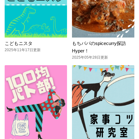
こどもニスタ
もちパパのspicecurry探訪
2025年11年17日更新
Hyper！
2025年05年28日更新