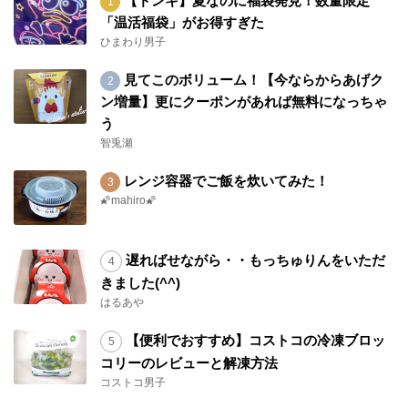
【ドンキ】夏なのに福袋発見！数量限定
「温活福袋」がお得すぎた
ひまわり男子
見てこのボリューム！【今ならからあげク
ン増量】更にクーポンがあれば無料になっちゃ
う
智兎瀬
レンジ容器でご飯を炊いてみた！
🌠mahiro🌠
遅ればせながら・・もっちゅりんをいただ
きました(^^)
はるあや
【便利でおすすめ】コストコの冷凍ブロッ
コリーのレビューと解凍方法
コストコ男子