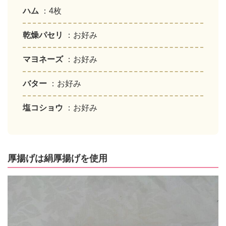
ハム
：4枚
乾燥パセリ
：お好み
マヨネーズ
：お好み
バター
：お好み
塩コショウ
：お好み
厚揚げは絹厚揚げを使用