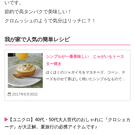
いです。
節約で高タンパクで美味しい！
クロムッシュのようで気分はリッチに？！
我が家で人気の簡単レシピ
シンプルが一番美味しい じゃがいもトース
ター焼き
ほくほくのジャガイモをマヨネーズ、コーン、チ
ーズをのせて香ばしく焼いたシンプルなもので
す。 素朴ですが、子供から大人まで大好き！どこ
か懐かしい味です。 お好みでバター醤油をかけて
2017年6月30日
もおいしい!(^^)!
【ユニクロ】40代・50代大人世代のおしゃれに『クロシェカ
ーデ』が大正解。夏旅行の必携アイテムです♪