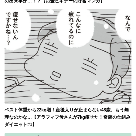
の出来事が…！？【お金ビギナーの貯蓄マンガ】
ベスト体重から22kg増！産後太りが止まらない48歳。もう無
理なのかな…【アラフィフ母さんが7kg痩せた！奇跡の仕組み
ダイエット#1】