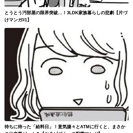
とうとう汚部屋の限界突破…！3LDK家族暮らしの悲劇【片づ
けマンガ#1】
待ちに待った「給料日」！意気揚々とATMに行くと、まさか