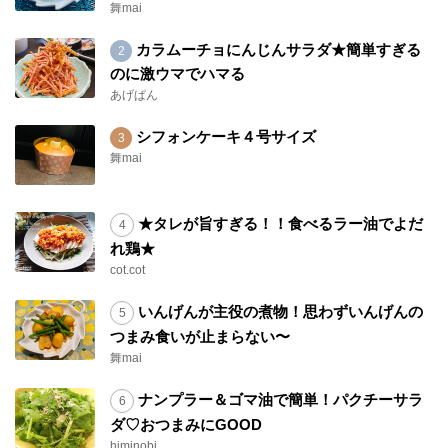
舞mai
カラムーチョにんじんサラダ★簡単すぎる
のに激ウマでハマる
あげぱん
シフォンケーキ４号サイズ
舞mai
★タレが旨すぎる！！食べるラー油でよだ
れ鶏★
cot.cot
いんげんが主役の煮物！思わずいんげんの
つまみ食いが止まらない〜
舞mai
ナンプラー＆ゴマ油で簡単！パクチーサラ
ダ♡おつまみにGOOD
himinobi