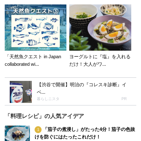
「天然魚クエスト in Japan
ヨーグルトに『塩』を入れる
collaborated wi...
だけ！大人がワ...
【渋谷で開催】明治の『コレスキ診断』イ
ベ...
暮らしニスタ
PR
「料理レシピ」の人気アイデア
「茄子の煮浸し」がたった4分！茄子の色抜
けを防ぐにはたったこれだけ！