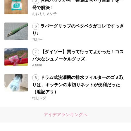
お茶パックから「茶葉出ちゃう問題」を一
発で解決！
おおもりメシ子
ラバーグリップのベタベタがコレですっき
り♪
花ぴー
【ダイソー】買って行ってよかった！コス
パ大なシュノーケルグッズ
Asako
ドラム式洗濯機の排水フィルターのゴミ取
りは、キッチンの水切りネットが便利だった
（追記アリ）
ねむンダ
アイデアランキングへ