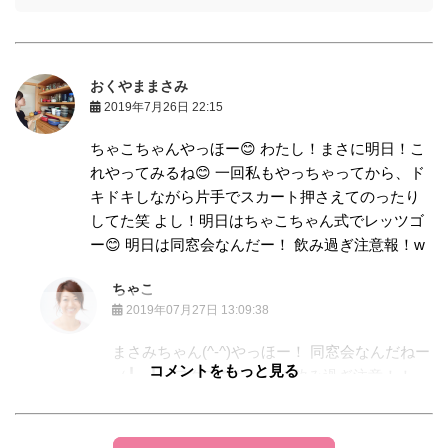
おくやままさみ
2019年7月26日 22:15
ちゃこちゃんやっほー😊 わたし！まさに明日！こ
れやってみるね😊 一回私もやっちゃってから、ド
キドキしながら片手でスカート押さえてのったり
してた笑 よし！明日はちゃこちゃん式でレッツゴ
ー😊 明日は同窓会なんだー！ 飲み過ぎ注意報！w
ちゃこ
2019年07月27日 13:09:38
まさみちゃん(^-^)やっほー！ 同窓会なんだねー
コメントをもっと見る
（╹◡╹）ワクワクだねっ！飲み過ぎ注意！！
ww ちゃんとお尻の下に入れ込んでねっ🤗
K-mama