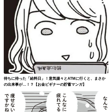
待ちに待った「給料日」！意気揚々とATMに行くと、まさか
の出来事が…！？【お金ビギナーの貯蓄マンガ】