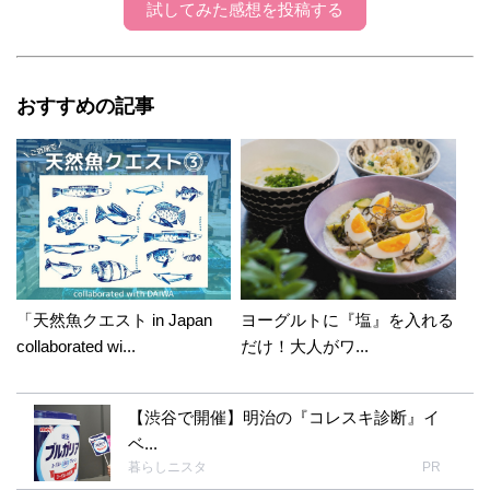
試してみた感想を投稿する
2018年11月19日 20:54
わかる、わかる～！ 私、チェーンがむき出しにな
ってるタイプに乗ってるから、あるあるです。 カ
おすすめの記事
ッコ悪いけど前で縛っちゃったりして乗ってまし
た(^^; 今度、試してみます♪
ちゃこ
2018年11月20日 15:31:41
k-mamaさんこんにちは！コメントありがとう
ございます^ - ^ チェーンむき出しは、さらにあ
るあるレベル上がりますよね? ぜひ試してみて
「天然魚クエスト in Japan
ヨーグルトに『塩』を入れる
ください！タイトスカートみたくして座ってみ
collaborated wi...
だけ！大人がワ...
て下さいね( ＾∀＾)
【渋谷で開催】明治の『コレスキ診断』イ
ベ...
暮らしニスタ
PR