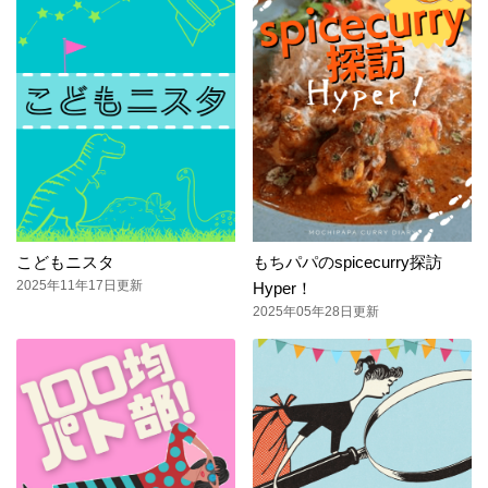
こどもニスタ
もちパパのspicecurry探訪
2025年11年17日更新
Hyper！
2025年05年28日更新