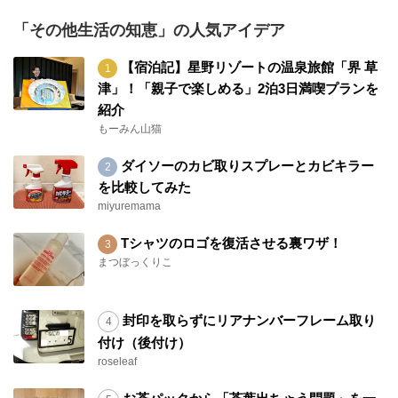
「その他生活の知恵」の人気アイデア
【宿泊記】星野リゾートの温泉旅館「界 草
津」！「親子で楽しめる」2泊3日満喫プランを
紹介
もーみん山猫
ダイソーのカビ取りスプレーとカビキラー
を比較してみた
miyuremama
Tシャツのロゴを復活させる裏ワザ！
まつぼっくりこ
封印を取らずにリアナンバーフレーム取り
付け（後付け）
roseleaf