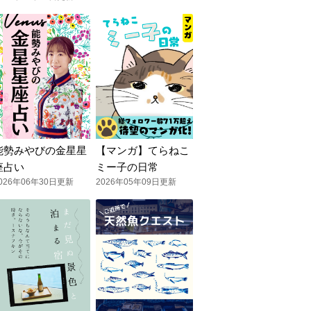
能勢みやびの金星星
【マンガ】てらねこ
座占い
ミー子の日常
026年06年30日更新
2026年05年09日更新