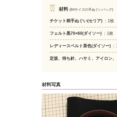
材料
(B4サイズの手ぬぐいバッグ)
チケット柄手ぬぐい(セリア)
：1枚
フェルト黒70×60(ダイソー)
：1枚
レディースベルト茶色(ダイソー)
：
定規、待ち針、ハサミ、アイロン
材料写真