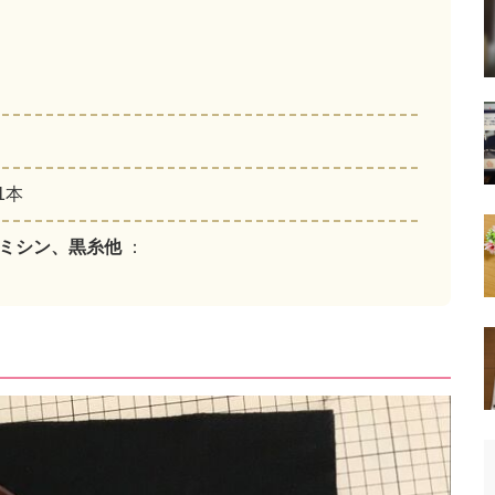
1本
、ミシン、黒糸他
：