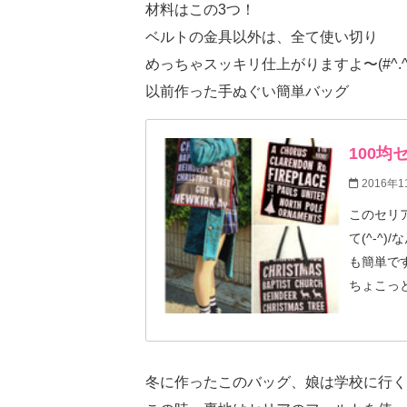
材料はこの3つ！
ベルトの金具以外は、全て使い切り
めっちゃスッキリ仕上がりますよ〜(#^.^
以前作った手ぬぐい簡単バッグ
100
2016年1
このセリ
て(^-^
も簡単です
ちょこっ
そのまま
冬に作ったこのバッグ、娘は学校に行く