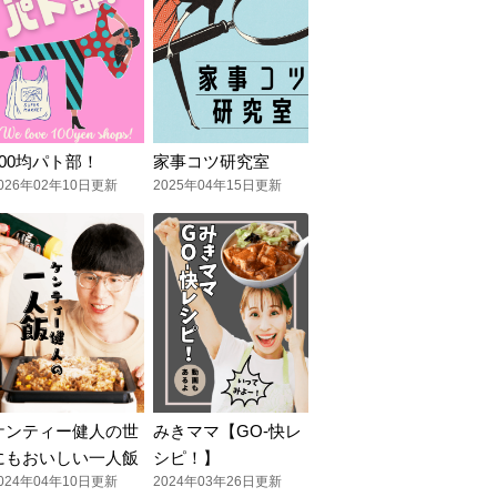
100均パト部！
家事コツ研究室
026年02年10日更新
2025年04年15日更新
ケンティー健人の世
みきママ【GO-快レ
にもおいしい一人飯
シピ！】
024年04年10日更新
2024年03年26日更新