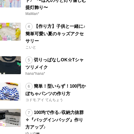
ト♪ 〜ほんのりと灯り愉しむ
提灯飾り〜
MaMan*
【作り方】子供と一緒に♪
簡単可愛い夏のキッズアクセ
サリー
こいと
切りっぱなしOK☆Tシャ
ツリメイク
hana*hana*
簡単！型いらず！100円か
ぼちゃパンツの作り方
コドモ.アイ てんちょう
100均で作る♪収納力抜群
✧『バッグインバッグ』作り
方アップ♪
ゆぅゆ❤️