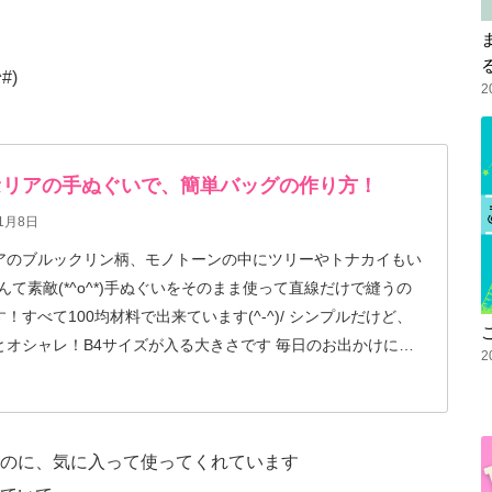
#)
2
均セリアの手ぬぐいで、簡単バッグの作り方！
1月8日
アのブルックリン柄、モノトーンの中にツリーやトナカイもい
)/なんて素敵(*^o^*)手ぬぐいをそのまま使って直線だけで縫うの
！すべて100均材料で出来ています(^-^)/ シンプルだけど、
とオシャレ！B4サイズが入る大きさです 毎日のお出かけに！
2
壁にかけてディスプレイとしても使ってもらえます！
のに、気に入って使ってくれています