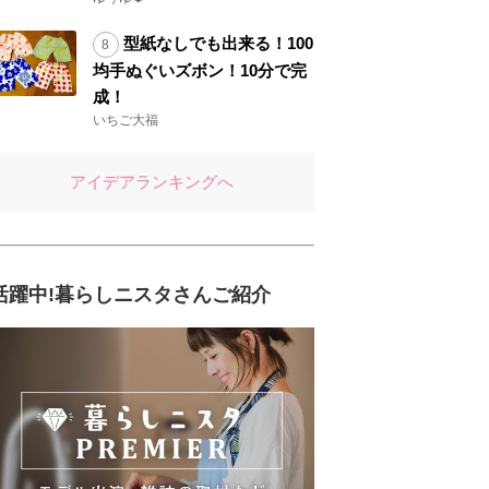
型紙なしでも出来る！100
均手ぬぐいズボン！10分で完
成！
いちご大福
アイデアランキングへ
活躍中!暮らしニスタさんご紹介