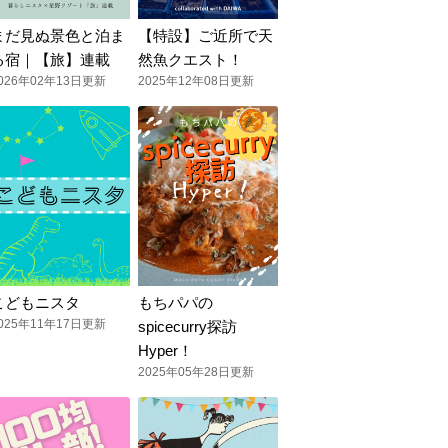
まだ見ぬ景色と泊ま
【特設】ご近所で天
る宿｜【旅】連載
然魚クエスト！
026年02年13日更新
2025年12年08日更新
こどもニスタ
もちパパの
025年11年17日更新
spicecurry探訪
Hyper！
2025年05年28日更新