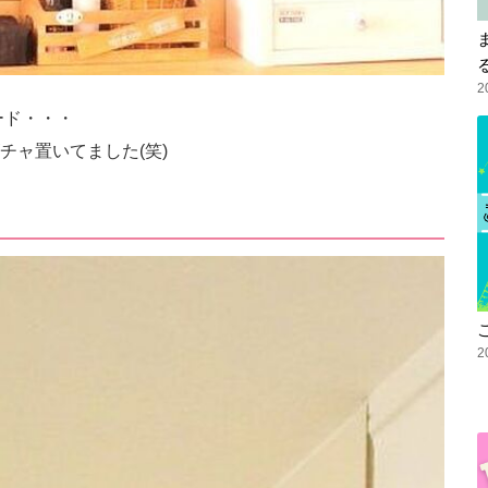
2
フード・・・
チャ置いてました(笑)
2