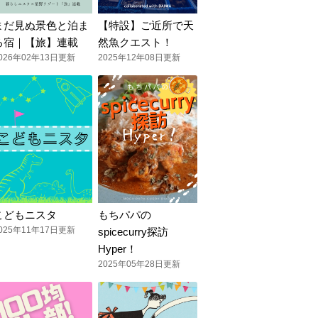
まだ見ぬ景色と泊ま
【特設】ご近所で天
る宿｜【旅】連載
然魚クエスト！
026年02年13日更新
2025年12年08日更新
こどもニスタ
もちパパの
025年11年17日更新
spicecurry探訪
Hyper！
2025年05年28日更新