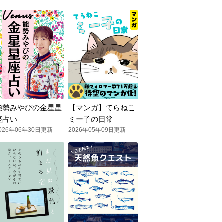
能勢みやびの金星星
【マンガ】てらねこ
座占い
ミー子の日常
026年06年30日更新
2026年05年09日更新