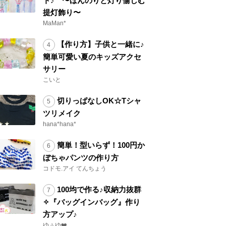
ト♪ 〜ほんのりと灯り愉しむ
提灯飾り〜
MaMan*
【作り方】子供と一緒に♪
簡単可愛い夏のキッズアクセ
サリー
こいと
切りっぱなしOK☆Tシャ
ツリメイク
hana*hana*
簡単！型いらず！100円か
ぼちゃパンツの作り方
コドモ.アイ てんちょう
100均で作る♪収納力抜群
✧『バッグインバッグ』作り
方アップ♪
ゆぅゆ❤️