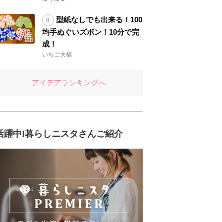
型紙なしでも出来る！100
均手ぬぐいズボン！10分で完
成！
いちご大福
アイデアランキングへ
活躍中!暮らしニスタさんご紹介