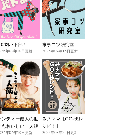
100均パト部！
家事コツ研究室
026年02年10日更新
2025年04年15日更新
ケンティー健人の世
みきママ【GO-快レ
にもおいしい一人飯
シピ！】
024年04年10日更新
2024年03年26日更新