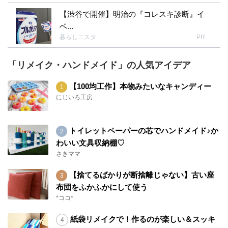
【渋谷で開催】明治の『コレスキ診断』イ
ベ...
暮らしニスタ
PR
「リメイク・ハンドメイド」の人気アイデア
【100均工作】本物みたいなキャンディー
にじいろ工房
トイレットペーパーの芯でハンドメイド♪か
わいい文具収納棚♡
さきママ
【捨てるばかりが断捨離じゃない】古い座
布団をふかふかにして使う
*ココ*
紙袋リメイクで！作るのが楽しい＆スッキ