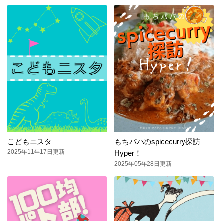
こどもニスタ
もちパパのspicecurry探訪
2025年11年17日更新
Hyper！
2025年05年28日更新