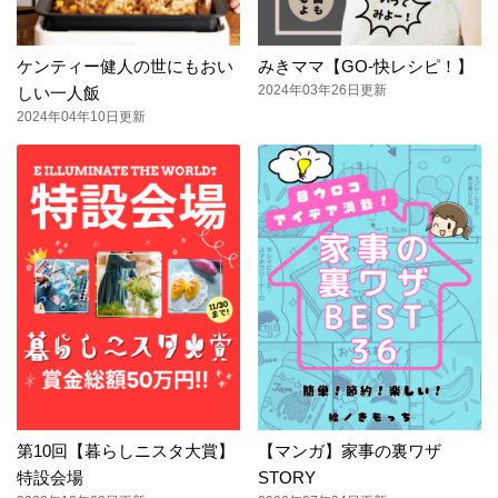
ケンティー健人の世にもおい
みきママ【GO-快レシピ！】
2024年03年26日更新
しい一人飯
2024年04年10日更新
第10回【暮らしニスタ大賞】
【マンガ】家事の裏ワザ
特設会場
STORY