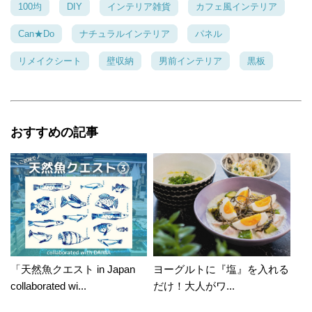
100均
DIY
インテリア雑貨
カフェ風インテリア
Can★Do
ナチュラルインテリア
パネル
リメイクシート
壁収納
男前インテリア
黒板
おすすめの記事
「天然魚クエスト in Japan
ヨーグルトに『塩』を入れる
collaborated wi...
だけ！大人がワ...