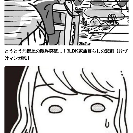
とうとう汚部屋の限界突破…！3LDK家族暮らしの悲劇【片づ
けマンガ#1】