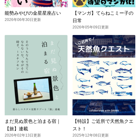
能勢みやびの金星星座占い
【マンガ】てらねこミー子の
2026年06年30日更新
日常
2026年05年09日更新
まだ見ぬ景色と泊まる宿｜
【特設】ご近所で天然魚クエ
【旅】連載
スト！
2026年02年13日更新
2025年12年08日更新