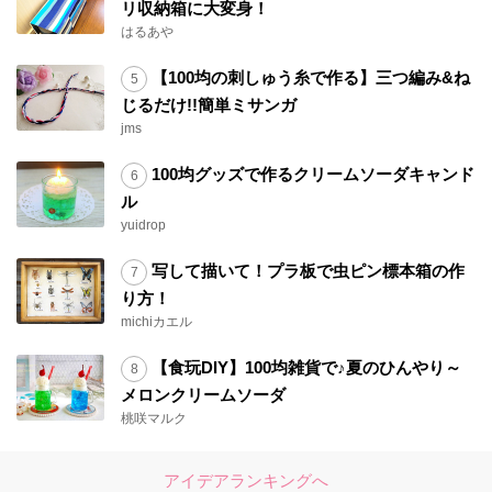
リ収納箱に大変身！
はるあや
【100均の刺しゅう糸で作る】三つ編み&ね
じるだけ!!簡単ミサンガ
jms
100均グッズで作るクリームソーダキャンド
ル
yuidrop
写して描いて！プラ板で虫ピン標本箱の作
り方！
michiカエル
【食玩DIY】100均雑貨で♪夏のひんやり～
メロンクリームソーダ
桃咲マルク
アイデアランキングへ