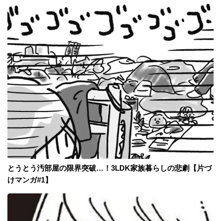
とうとう汚部屋の限界突破…！3LDK家族暮らしの悲劇【片づ
けマンガ#1】