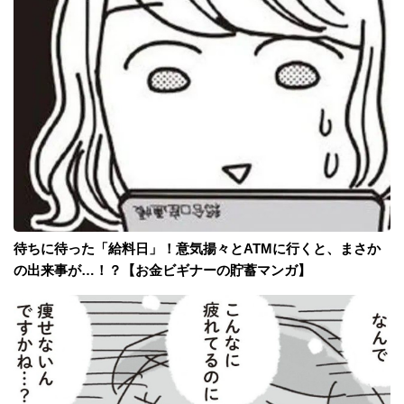
待ちに待った「給料日」！意気揚々とATMに行くと、まさか
の出来事が…！？【お金ビギナーの貯蓄マンガ】