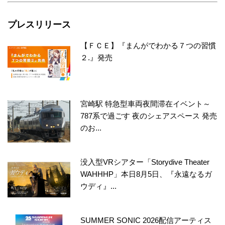
プレスリリース
【ＦＣＥ】『まんがでわかる７つの習慣
２.』発売
宮崎駅 特急型車両夜間滞在イベント～
787系で過ごす 夜のシェアスペース 発売
のお...
没入型VRシアター「Storydive Theater
WAHHHP」本日8月5日、『永遠なるガ
ウディ』...
SUMMER SONIC 2026配信アーティス