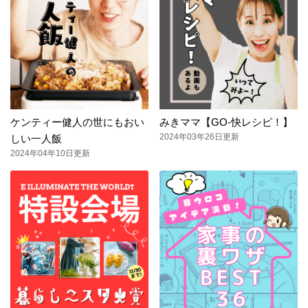
ケンティー健人の世にもおい
みきママ【GO-快レシピ！】
2024年03年26日更新
しい一人飯
2024年04年10日更新