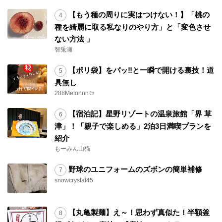
【もう種の周りに実はつけない！】「桃の
種を綺麗に取る私なりのやり方」と「変色させ
ない方法 」
智兎瀬
【ポリ袋】をパッ‼と一瞬で開ける裏技！道
具無し
288Melonnn🍈
【宿泊記】星野リゾートの温泉旅館「界 草
津」！「親子で楽しめる」2泊3日満喫プランを
紹介
もーみん山猫
野球のユニフォームのズボンの簡単補修
snowcrystal45
【丸亀製麺】え～！思わず真似た！半額釜