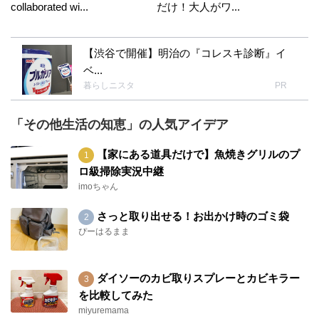
collaborated wi...
だけ！大人がワ...
【渋谷で開催】明治の『コレスキ診断』イ
ベ...
暮らしニスタ
PR
「その他生活の知恵」の人気アイデア
【家にある道具だけで】魚焼きグリルのプ
ロ級掃除実況中継
imoちゃん
さっと取り出せる！お出かけ時のゴミ袋
ぴーはるまま
ダイソーのカビ取りスプレーとカビキラー
を比較してみた
miyuremama