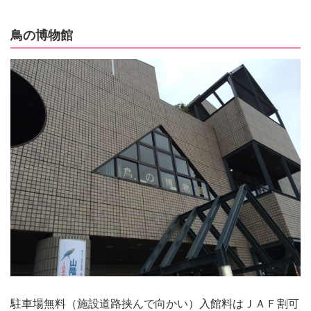
鳥の博物館
駐車場無料（施設道路挟んで向かい）入館料はＪＡＦ割可