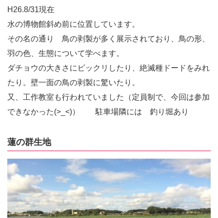
H26.8/31現在
水の博物館斜め前に位置しています。
その名の通り 鳥の剥製が多く展示されており、鳥の形、
羽の色、生態について学べます。
ダチョウの大きさにビックリしたり、絶滅種ドードをみれ
たり。壁一面の鳥の剥製に驚いたり。
又、工作教室も行われていました（定員制で、今回は参加
できなかった(>_<)） 駐車場隣には 釣り堀あり
蓮の群生地