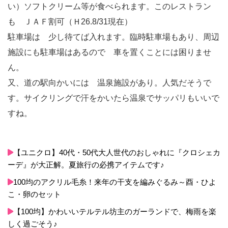
い）ソフトクリーム等が食べられます。このレストラン
も ＪＡＦ割可（Ｈ26.8/31現在）
駐車場は 少し待てば入れます。臨時駐車場もあり、周辺
施設にも駐車場はあるので 車を置くことには困りませ
ん。
又、道の駅向かいには 温泉施設があり。人気だそうで
す。サイクリングで汗をかいたら温泉でサッパリもいいで
すね。
【ユニクロ】40代・50代大人世代のおしゃれに『クロシェカ
ーデ』が大正解。夏旅行の必携アイテムです♪
100均のアクリル毛糸！来年の干支を編みぐるみ～酉・ひよ
こ・卵のセット
【100均】かわいいテルテル坊主のガーランドで、梅雨を楽
しく過ごそう♪