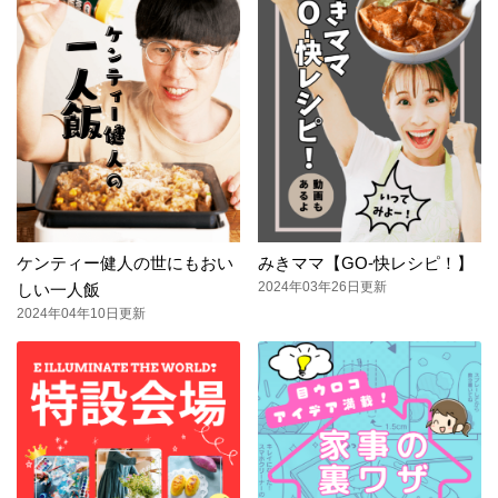
ケンティー健人の世にもおい
みきママ【GO-快レシピ！】
2024年03年26日更新
しい一人飯
2024年04年10日更新