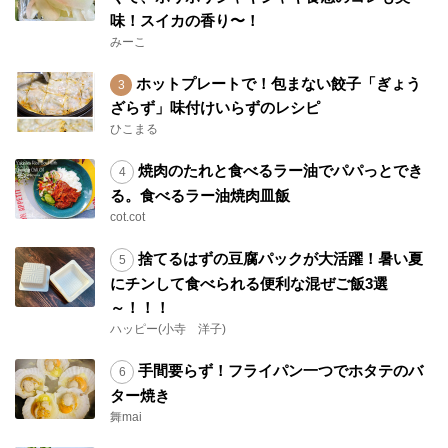
味！スイカの香り〜！
みーこ
ホットプレートで！包まない餃子「ぎょう
ざらず」味付けいらずのレシピ
ひこまる
焼肉のたれと食べるラー油でパパっとでき
る。食べるラー油焼肉皿飯
cot.cot
捨てるはずの豆腐パックが大活躍！暑い夏
にチンして食べられる便利な混ぜご飯3選
～！！！
ハッピー(小寺 洋子)
手間要らず！フライパン一つでホタテのバ
ター焼き
舞mai