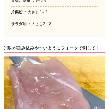
☆塩、胡椒
：各少々
片栗粉
：大さじ2～3
サラダ油
：大さじ2～3
①味が染み込みやすいようにフォークで刺して！