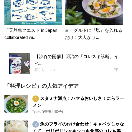
「天然魚クエスト in Japan
ヨーグルトに『塩』を入れる
collaborated wi...
だけ！大人がワ...
【渋谷で開催】明治の『コレスキ診断』イ
ベ...
暮らしニスタ
PR
「料理レシピ」の人気アイデア
スタミナ満点！ハマるおいしさ！にらラー
メン
*yuko*(曽布川優子)
魚のフライの付け合わせ！キャベツじゃな
くて、ポリポリシャキシャキ食感のコレも美