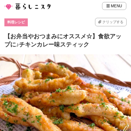
MENU
クリップする
料理レシピ
【お弁当やおつまみにオススメ☆】食欲アッ
プに♪チキンカレー味スティック