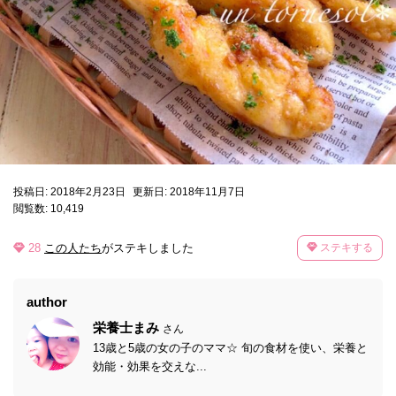
投稿日: 2018年2月23日
更新日: 2018年11月7日
閲覧数: 10,419
28
この人たち
がステキしました
ステキする
author
栄養士まみ
さん
13歳と5歳の女の子のママ☆ 旬の食材を使い、栄養と
効能・効果を交えな...