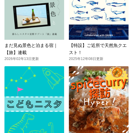
まだ見ぬ景色と泊まる宿｜
【特設】ご近所で天然魚クエ
【旅】連載
スト！
2026年02年13日更新
2025年12年08日更新