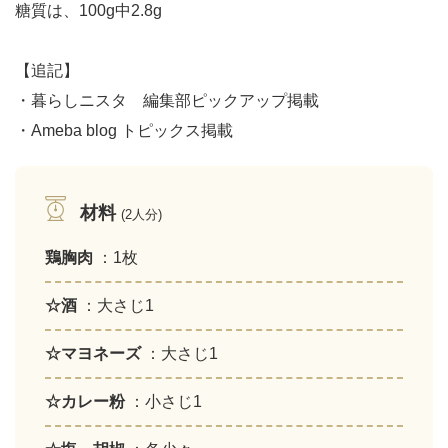
糖質は、100g中2.8g
【追記】
・暮らしニスタ 編集部ピックアップ掲載
・Ameba blog トピックス掲載
材料
(2人分)
鶏胸肉
：1枚
☆酒
：大さじ1
☆マヨネーズ
：大さじ1
☆カレー粉
：小さじ1