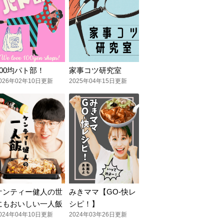
100均パト部！
家事コツ研究室
026年02年10日更新
2025年04年15日更新
ケンティー健人の世
みきママ【GO-快レ
にもおいしい一人飯
シピ！】
024年04年10日更新
2024年03年26日更新