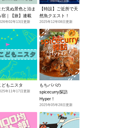
まだ見ぬ景色と泊ま
【特設】ご近所で天
る宿｜【旅】連載
然魚クエスト！
026年02年13日更新
2025年12年08日更新
こどもニスタ
もちパパの
025年11年17日更新
spicecurry探訪
Hyper！
2025年05年28日更新