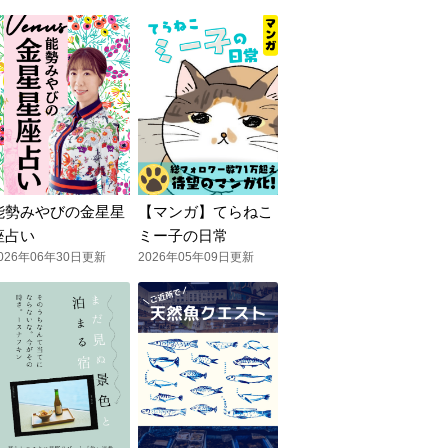
能勢みやびの金星星
【マンガ】てらねこ
座占い
ミー子の日常
026年06年30日更新
2026年05年09日更新