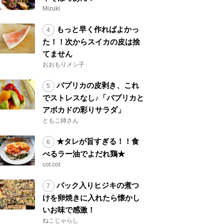
Mizuki
もっと早く作ればよかっ
た！！次からスイカの皮は捨
てません
おおもりメシ子
パプリカの皮剥き、これ
でストレスなし♪「パプリカと
アボカドの彩りサラダ」
ともこ姉さん
★タレが旨すぎる！！食
べるラー油でよだれ鶏★
cot.cot
パック入りヒジキの煮つ
けを卵焼きに入れたら懐かし
いお味で感激！
ねこじゃらし