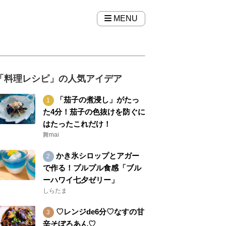
MENU
「料理レシピ」の人気アイデア
「茄子の煮浸し」がたっ
た4分！茄子の色抜けを防ぐに
はたったこれだけ！
舞mai
かき氷シロップとアガー
で作る！プルプル食感「ブル
ーハワイ七夕ゼリー」
しらたま
♡レンジde6分♡なすの甘
辛そぼろあん♡