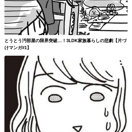
とうとう汚部屋の限界突破…！3LDK家族暮らしの悲劇【片づ
けマンガ#1】