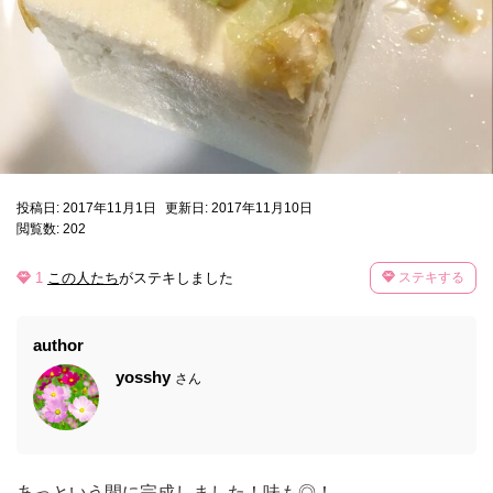
投稿日: 2017年11月1日
更新日: 2017年11月10日
閲覧数: 202
1
この人たち
がステキしました
ステキする
author
yosshy
さん
あっという間に完成しました！味も◎！