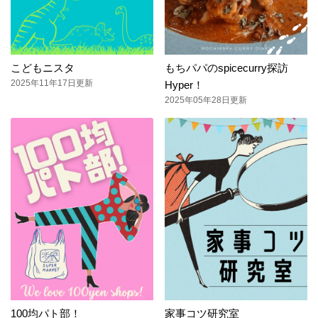
こどもニスタ
もちパパのspicecurry探訪
2025年11年17日更新
Hyper！
2025年05年28日更新
100均パト部！
家事コツ研究室