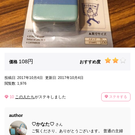
108円
価格
おすすめ度
投稿日: 2017年10月4日
更新日: 2017年10月4日
閲覧数: 1,976
10
この人たち
がステキしました
ステキする
author
♡かなた♡
さん
ご覧くださり、ありがとうございます。 普通の主婦