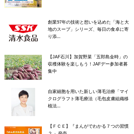
創業97年の技術と想いを込めた「海と大
地のスープ」シリーズ、毎日の食卓に寄
り添...
【JAF石川】加賀野菜「五郎島金時」の
収穫体験を楽しもう！JAFデー参加者募
集中
自家細胞を用いた新しい薄毛治療「マイ
クログラフト薄毛療法（毛包皮膚組織移
植法...
【ＦＣＥ】『まんがでわかる７つの習慣
２.』発売