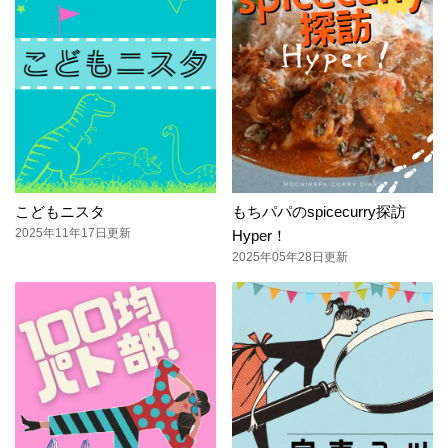
こどもニスタ
もちパパのspicecurry探訪
2025年11年17日更新
Hyper！
2025年05年28日更新