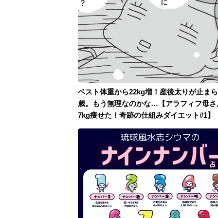
ベスト体重から22kg増！産後太りが止まら
歳。もう無理なのかな…【アラフィフ母さ
7kg痩せた！奇跡の仕組みダイエット#1】