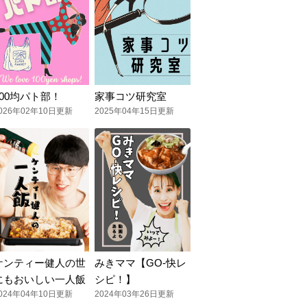
100均パト部！
家事コツ研究室
026年02年10日更新
2025年04年15日更新
ケンティー健人の世
みきママ【GO-快レ
にもおいしい一人飯
シピ！】
024年04年10日更新
2024年03年26日更新