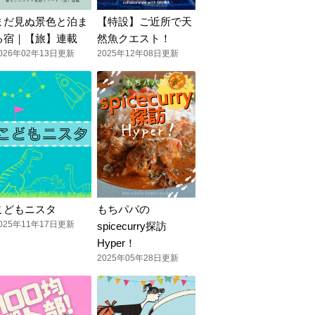
まだ見ぬ景色と泊ま
【特設】ご近所で天
る宿｜【旅】連載
然魚クエスト！
026年02年13日更新
2025年12年08日更新
こどもニスタ
もちパパの
025年11年17日更新
spicecurry探訪
Hyper！
2025年05年28日更新