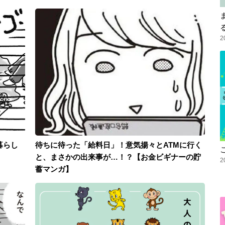
2
暮らし
待ちに待った「給料日」！意気揚々とATMに行く
と、まさかの出来事が…！？【お金ビギナーの貯
2
蓄マンガ】