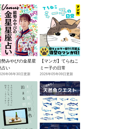
能勢みやびの金星星
【マンガ】てらねこ
座占い
ミー子の日常
026年06年30日更新
2026年05年09日更新