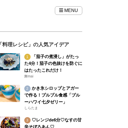
MENU
「料理レシピ」の人気アイデア
「茄子の煮浸し」がたっ
た4分！茄子の色抜けを防ぐに
はたったこれだけ！
舞mai
かき氷シロップとアガー
で作る！プルプル食感「ブル
ーハワイ七夕ゼリー」
しらたま
♡レンジde6分♡なすの甘
辛そぼろあん♡