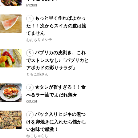
Mizuki
もっと早く作ればよかっ
た！！次からスイカの皮は捨
てません
おおもりメシ子
パプリカの皮剥き、これ
でストレスなし♪「パプリカと
アボカドの彩りサラダ」
ともこ姉さん
★タレが旨すぎる！！食
べるラー油でよだれ鶏★
cot.cot
パック入りヒジキの煮つ
けを卵焼きに入れたら懐かし
いお味で感激！
ねこじゃらし