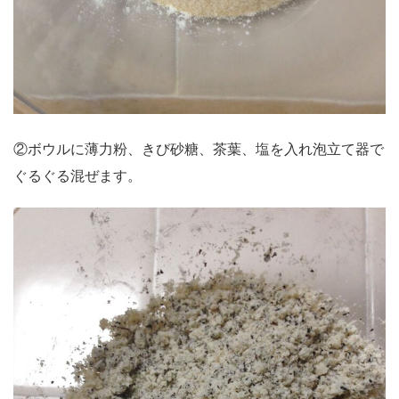
②ボウルに薄力粉、きび砂糖、茶葉、塩を入れ泡立て器で
ぐるぐる混ぜます。