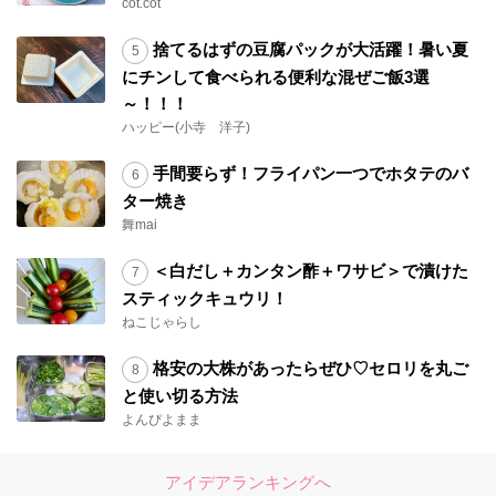
cot.cot
捨てるはずの豆腐パックが大活躍！暑い夏
にチンして食べられる便利な混ぜご飯3選
～！！！
ハッピー(小寺 洋子)
手間要らず！フライパン一つでホタテのバ
ター焼き
舞mai
＜白だし＋カンタン酢＋ワサビ＞で漬けた
スティックキュウリ！
ねこじゃらし
格安の大株があったらぜひ♡セロリを丸ご
と使い切る方法
よんぴよまま
アイデアランキングへ