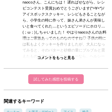
naocoさん、こんにちは！ 遅ればせながら、レシ
ピコンテスト受賞おめでとうございます(*>∀<*)ﾉ
アイスボックスクッキー、レシピもさることなが
ら、小学生の時に作って、妹さん弟さんが美味し
いと食べてくれた…というエピソードにホロリ…
(；ω；)しちゃいました！ やはりnaocoさんのお料
理はご家族あってのものなのですね♡ 子供の時に
は私もよくクッキーを作りましたが、大人になっ
てみると、そのバターと砂糖の量にブルブルと震
えたものですか(笑) このクッキーなら、ヘルシー
コメントをもっと見る
にいただける、大人のクッキーですね♡ 紅茶の茶
葉も喜んだことでしょう(*^_^*) ステキなレシピ＆
エピソードを、ありがとうございました♪
試してみた感想を投稿する
naoco
2017年08月04日 12:38:39
関連するキーワード
ハニクロさん、ありがとうございます！ 賞をい
ただけるなんてホンと嬉しかったです＾＾ ハニ
クッキー
お菓子・デザート
アイス
椅子