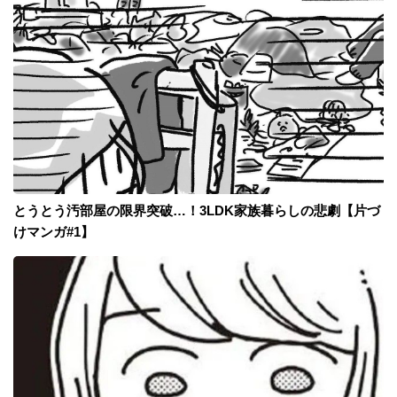
とうとう汚部屋の限界突破…！3LDK家族暮らしの悲劇【片づ
けマンガ#1】