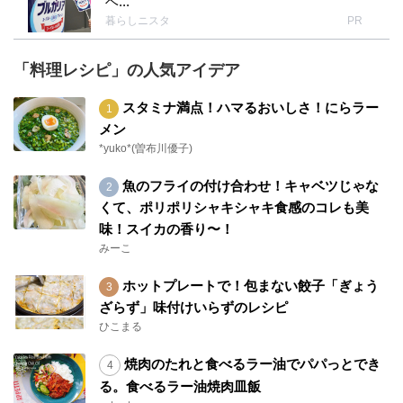
ベ...
部門銀賞、とっても嬉しいです? ありがとうご
暮らしニスタ
PR
ざいます！ 嬉しくて、ドキドキしちゃいました
（笑） 保存できるスィーツは、簡単に作れて重
「料理レシピ」の人気アイデア
宝するので、これから始まる夏休みのおやつに
もオススメなんですょ♪ レシピを選んで下さっ
スタミナ満点！ハマるおいしさ！にらラー
た日本エー・アイ・シー株式会社さま、ありが
メン
とうございました。 暮らしニスタスタッフの皆
*yuko*(曽布川優子)
さまにも感謝でいっぱいです！これからも楽し
みながら投稿させていただきますので、どうぞ
魚のフライの付け合わせ！キャベツじゃな
よろしくお願いいたします。 naoco
くて、ポリポリシャキシャキ食感のコレも美
味！スイカの香り〜！
みーこ
ホットプレートで！包まない餃子「ぎょう
ざらず」味付けいらずのレシピ
ひこまる
焼肉のたれと食べるラー油でパパっとでき
る。食べるラー油焼肉皿飯