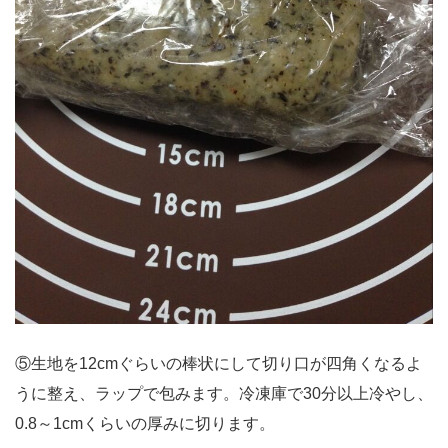
⑤生地を12cmぐらいの棒状にして切り口が四角くなるよ
うに整え、ラップで包みます。冷凍庫で30分以上冷やし、
0.8～1cmくらいの厚みに切ります。