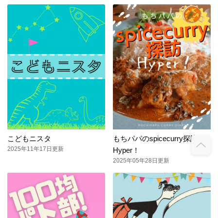
こどもニスタ
もちパパのspicecurry探訪
2025年11年17日更新
Hyper！
2025年05年28日更新