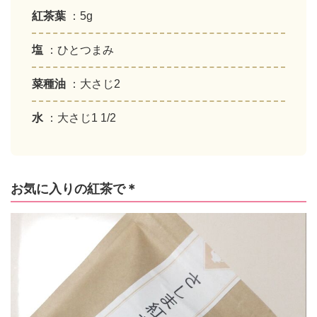
紅茶葉
：5g
塩
：ひとつまみ
菜種油
：大さじ2
水
：大さじ1 1/2
お気に入りの紅茶で＊