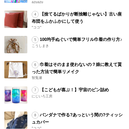
azuazu
【捨てるばかりが断捨離じゃない】古い座
布団をふかふかにして使う
*ココ*
100均手ぬぐいで簡単フリル巾着の作り方♪
こうしまき
巾着はそのまま使わないの？娘に教えて貰
った方法で簡単リメイク
智兎瀬
【こどもが喜ぶ！】宇宙のビン詰め
にじいろ工房
バンダナで作る?あっという間の?ティッシ
ュカバー
*ココ*