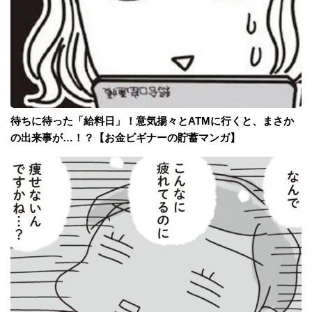
待ちに待った「給料日」！意気揚々とATMに行くと、まさか
の出来事が…！？【お金ビギナーの貯蓄マンガ】