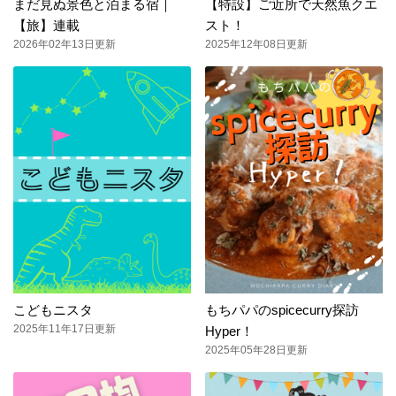
まだ見ぬ景色と泊まる宿｜
【特設】ご近所で天然魚クエ
【旅】連載
スト！
2026年02年13日更新
2025年12年08日更新
こどもニスタ
もちパパのspicecurry探訪
2025年11年17日更新
Hyper！
2025年05年28日更新