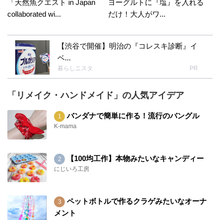
「天然魚クエスト in Japan
ヨーグルトに『塩』を入れる
collaborated wi...
だけ！大人がワ...
【渋谷で開催】明治の『コレスキ診断』イ
ベ...
暮らしニスタ
PR
「リメイク・ハンドメイド」の人気アイデア
バンダナで簡単に作る！流行のバングル
K-mama
【100均工作】本物みたいなキャンディー
にじいろ工房
ペットボトルで作るクラゲみたいなオーナ
メント