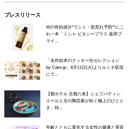
プレスリリース
Wの有効成分*でシミ・肌荒れ予防*¹にこ
れ一本「ミシャ ビタシープラス 薬用ブ
ライ...
「名作絵本のクッキー缶セレクション
by Cake.jp」8月11日(火)よりルミネ荻窪
にて...
【都ホテル 京都八条】シェフパティシ
エールと京の陶芸家が紡ぐ極上のひとと
き。特...
年齢とともに変化する女性の健康と美容