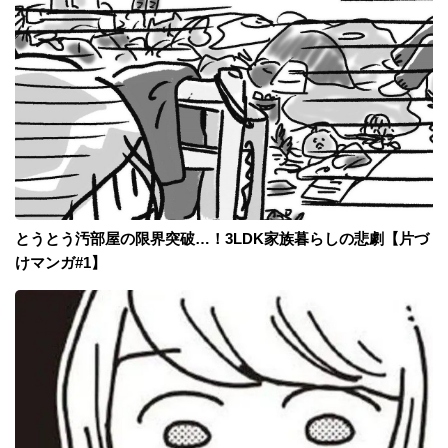
とうとう汚部屋の限界突破…！3LDK家族暮らしの悲劇【片づ
けマンガ#1】