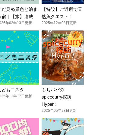
まだ見ぬ景色と泊ま
【特設】ご近所で天
る宿｜【旅】連載
然魚クエスト！
026年02年13日更新
2025年12年08日更新
こどもニスタ
もちパパの
025年11年17日更新
spicecurry探訪
Hyper！
2025年05年28日更新