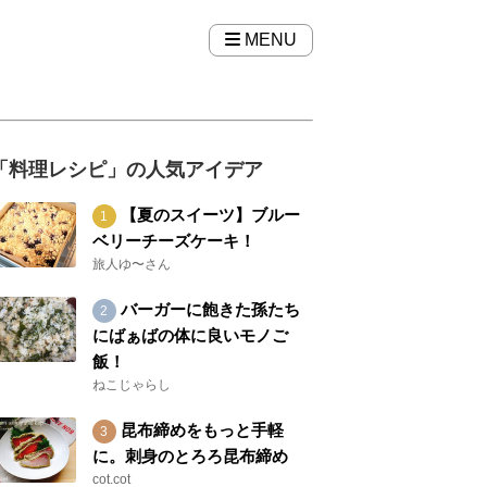
MENU
「料理レシピ」の人気アイデア
【夏のスイーツ】ブルー
ベリーチーズケーキ！
旅人ゆ〜さん
バーガーに飽きた孫たち
にばぁばの体に良いモノご
飯！
ねこじゃらし
昆布締めをもっと手軽
に。刺身のとろろ昆布締め
cot.cot