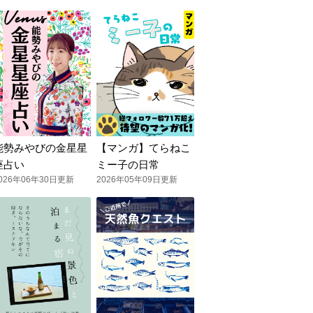
能勢みやびの金星星
【マンガ】てらねこ
座占い
ミー子の日常
026年06年30日更新
2026年05年09日更新