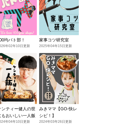
100均パト部！
家事コツ研究室
026年02年10日更新
2025年04年15日更新
ケンティー健人の世
みきママ【GO-快レ
にもおいしい一人飯
シピ！】
024年04年10日更新
2024年03年26日更新