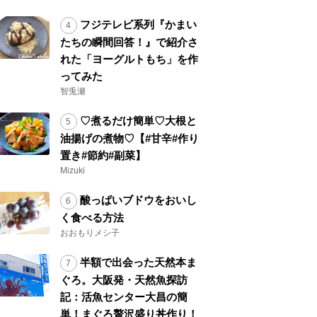
フジテレビ系列『かまい
たちの瞬間回答！』で紹介さ
れた「ヨーグルトもち」を作
ってみた
智兎瀬
♡煮るだけ簡単♡大根と
油揚げの煮物♡【#甘辛#作り
置き#節約#副菜】
Mizuki
酸っぱいブドウをおいし
く食べる方法
おおもりメシ子
半額で出会った天然本ま
ぐろ。大阪発・天然魚探訪
記：活魚センター大昌の簡
単！まぐろ贅沢盛り丼作り！