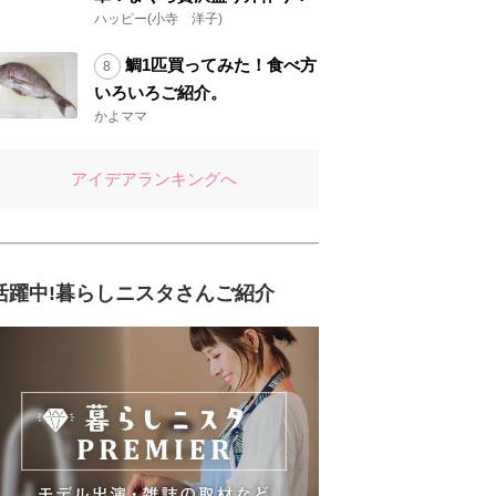
ハッピー(小寺 洋子)
鯛1匹買ってみた！食べ方
いろいろご紹介。
かよママ
アイデアランキングへ
活躍中!暮らしニスタさんご紹介