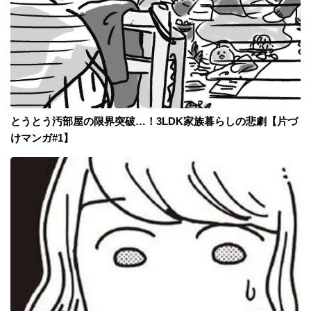
とうとう汚部屋の限界突破…！3LDK家族暮らしの悲劇【片づ
けマンガ#1】