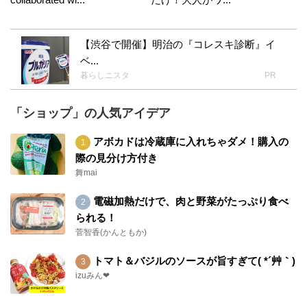
【渋谷で開催】明治の『コレスキ診断』イ
ベ...
暮らしニスタ
PR
「ショップ」の人気アイデア
アボカドは冷蔵庫に入れちゃダメ！購入の
際の見分け方付き
舞mai
電磁加熱だけで、肉と野菜がたっぷり食べ
られる！
菅智香(かんともか)
トマト＆バジルのソースが旨すぎて( *´艸｀)
izuみん❤