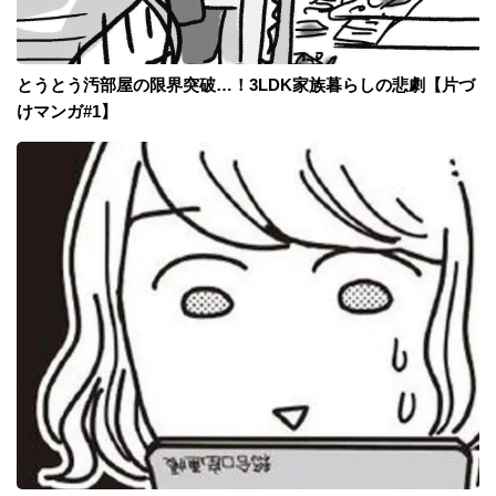
とうとう汚部屋の限界突破…！3LDK家族暮らしの悲劇【片づ
けマンガ#1】