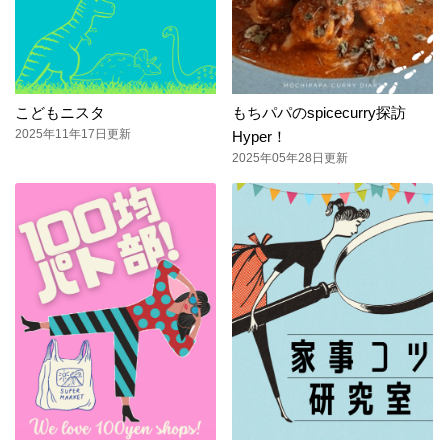
こどもニスタ
もちパパのspicecurry探訪
2025年11年17日更新
Hyper！
2025年05年28日更新