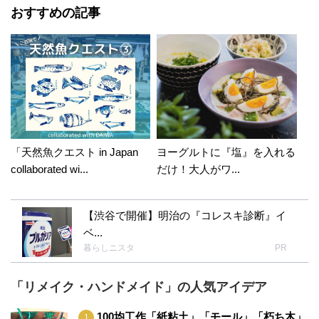
おすすめの記事
「天然魚クエスト in Japan
ヨーグルトに『塩』を入れる
collaborated wi...
だけ！大人がワ...
【渋谷で開催】明治の『コレスキ診断』イ
ベ...
暮らしニスタ
PR
「リメイク・ハンドメイド」の人気アイデア
100均工作「紙粘土」「モール」「朽ち木」