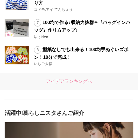
り方
コドモ.アイ てんちょう
100均で作る♪収納力抜群✧『バッグインバ
ッグ』作り方アップ♪
ゆぅゆ❤️
型紙なしでも出来る！100均手ぬぐいズボ
ン！10分で完成！
いちご大福
アイデアランキングへ
活躍中!暮らしニスタさんご紹介