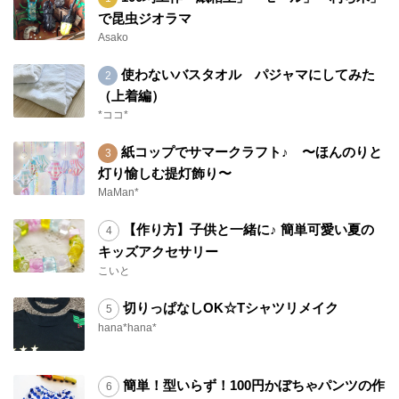
で昆虫ジオラマ
Asako
使わないバスタオル パジャマにしてみた
（上着編）
*ココ*
紙コップでサマークラフト♪ 〜ほんのりと
灯り愉しむ提灯飾り〜
MaMan*
【作り方】子供と一緒に♪ 簡単可愛い夏の
キッズアクセサリー
こいと
切りっぱなしOK☆Tシャツリメイク
hana*hana*
簡単！型いらず！100円かぼちゃパンツの作