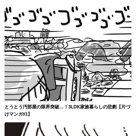
とうとう汚部屋の限界突破…！3LDK家族暮らしの悲劇【片づ
けマンガ#1】