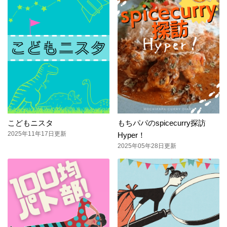
こどもニスタ
もちパパのspicecurry探訪
2025年11年17日更新
Hyper！
2025年05年28日更新