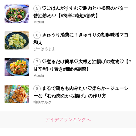
♡ごはんがすすむ♡豚肉と小松菜のバター
醤油炒め♡【#簡単#時短#節約】
Mizuki
きゅうり消費に！きゅうりの胡麻味噌マヨ
和え
ぴーはるまま
♡煮るだけ簡単♡大根と油揚げの煮物♡【#
甘辛#作り置き#節約#副菜】
Mizuki
まるで鶏もも肉みたい♡柔らか～ジューシ
ーな『むね肉のから揚げ』の作り方
桃咲マルク
アイデアランキングへ