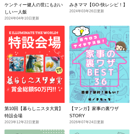
ケンティー健人の世にもおい
みきママ【GO-快レシピ！】
2024年03年26日更新
しい一人飯
2024年04年10日更新
第10回【暮らしニスタ大賞】
【マンガ】家事の裏ワザ
特設会場
STORY
2023年12年22日更新
2026年07年24日更新