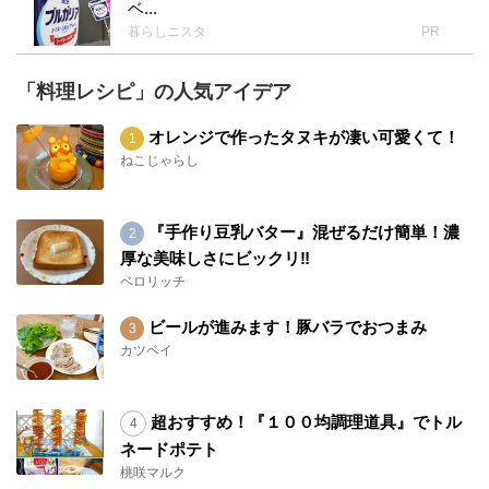
ベ...
暮らしニスタ
PR
「料理レシピ」の人気アイデア
オレンジで作ったタヌキが凄い可愛くて！
ねこじゃらし
『手作り豆乳バター』混ぜるだけ簡単！濃
厚な美味しさにビックリ‼︎
ベロリッチ
ビールが進みます！豚バラでおつまみ
カツベイ
超おすすめ！『１００均調理道具』でトル
ネードポテト
桃咲マルク