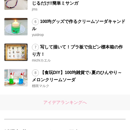
じるだけ!!簡単ミサンガ
jms
100均グッズで作るクリームソーダキャンド
ル
yuidrop
写して描いて！プラ板で虫ピン標本箱の作
り方！
michiカエル
【食玩DIY】100均雑貨で♪夏のひんやり～
メロンクリームソーダ
桃咲マルク
アイデアランキングへ