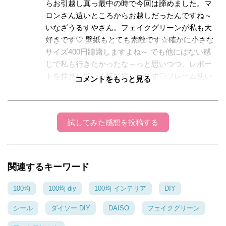
らお引越し真っ最中の時で今回は諦めました。マ
ロンさん遠いところからお越しだったんですね～
いなざうるすやさん。フェイクグリーンが私も大
好きです♡ 壁紙もとても素敵です☆確かに小さな
サイズ400円躊躇しますよね～ でも他にはない感
じで私も行きたかったな～っと思いつつ、レポー
トを拝見している様で嬉しいです♡フレーム使い
コメントをもっと見る
もとても素敵で、生活感がなくなって、またオシ
ャレな家が更に広がりましたね～♪全部を窓ガラス
シートにされなかったのも素敵です☆秋を感じる
試してみた感想を投稿する
オシャレなインテリア。これからも楽しみにして
います しかし、雨が多いですね～^_^; 通勤大変
だと思いますが、オシャレ雑貨作りを楽しみなが
らお身体お気をつけくださいね～(^_-)-☆
関連するキーワード
マロン214
100均
100均 diy
100均 インテリア
DIY
2016年09月29日 12:32:35
シール
ダイソー DIY
DAISO
フェイクグリーン
ひこまるさん、こんにちは♪DIYマルシェは行か