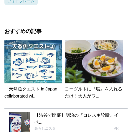
れなかったんですね。毎年してるんですか？私
フォトフレーム
は今回が初めてで、久米まりさんのワークショ
ップを見るのと漆喰塗り体験がメインで行って
きました。久米まりさん娘と同じ年なんです
よ。(@_@)壁紙は他にない感じが気に入って買
おすすめの記事
いました。香川はキャンドゥもナチュキチもな
いので、主人を荷物もちに連れていきました
(笑)ナチュキチのハロウィングッズが可愛いの
で又アイデアを載せたいと思います。大阪に住
まれてるなんてすごくうらやましい！ひこまる
さんの卓越したセンスは都会(笑)で住まれてる
からだと思っています。暖かいコメントありが
とうございました～。今年は台風多いし、雨が
「天然魚クエスト in Japan
ヨーグルトに『塩』を入れる
続きますが体調に気をつけてくださいね(*^^*)
collaborated wi...
だけ！大人がワ...
【渋谷で開催】明治の『コレスキ診断』イ
ベ...
暮らしニスタ
PR