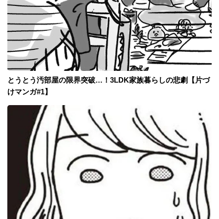
とうとう汚部屋の限界突破…！3LDK家族暮らしの悲劇【片づ
けマンガ#1】