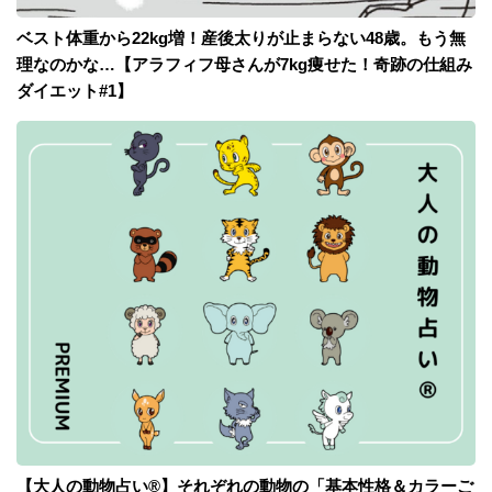
ベスト体重から22kg増！産後太りが止まらない48歳。もう無
理なのかな…【アラフィフ母さんが7kg痩せた！奇跡の仕組み
ダイエット#1】
【大人の動物占い®】それぞれの動物の「基本性格＆カラーご