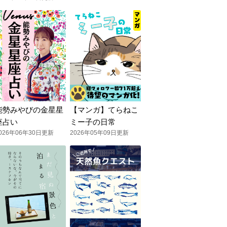
能勢みやびの金星星
【マンガ】てらねこ
座占い
ミー子の日常
026年06年30日更新
2026年05年09日更新