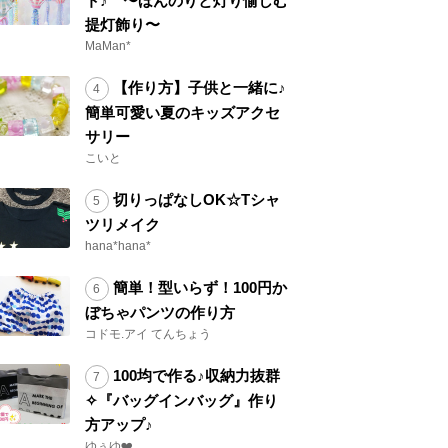
ト♪ 〜ほんのりと灯り愉しむ
提灯飾り〜
MaMan*
【作り方】子供と一緒に♪
簡単可愛い夏のキッズアクセ
サリー
こいと
切りっぱなしOK☆Tシャ
ツリメイク
hana*hana*
簡単！型いらず！100円か
ぼちゃパンツの作り方
コドモ.アイ てんちょう
100均で作る♪収納力抜群
✧『バッグインバッグ』作り
方アップ♪
ゆぅゆ❤️