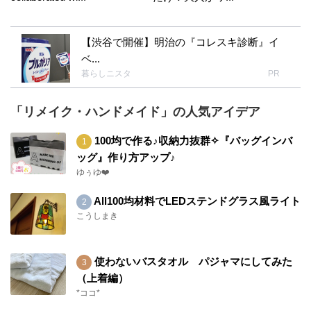
【渋谷で開催】明治の『コレスキ診断』イ
ベ...
暮らしニスタ
PR
「リメイク・ハンドメイド」の人気アイデア
100均で作る♪収納力抜群✧『バッグインバ
ッグ』作り方アップ♪
ゆぅゆ❤️
All100均材料でLEDステンドグラス風ライト
こうしまき
使わないバスタオル パジャマにしてみた
（上着編）
*ココ*