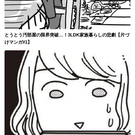
とうとう汚部屋の限界突破…！3LDK家族暮らしの悲劇【片づ
けマンガ#1】