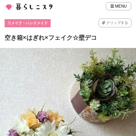
MENU
クリップする
リメイク・ハンドメイド
空き箱×はぎれ×フェイク☆壁デコ