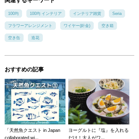
関連するキーワード
大好きです。 フェイクフラワーって今まであま
100均
100均 インテリア
インテリア雑貨
Seria
り使ったことがなかったのですが、このガーベ
ラはホントにステキで、一輪挿しのようにした
フラワーアレンジメント
ワイヤー(針金)
空き箱
り、壁デコに使っても、可愛いと思います。 色
合いもとっても優しくて(*^^*) aiai*hankoさんの
空き缶
造花
白い板壁にも映えると思います♪ いつも優しく
嬉しいコメントありがとうございます。
aiai*hankoさんのお言葉のおかげで、私も優し
い気持ちになれます。 また、aiai*hankoさんの
おすすめの記事
ところにもお邪魔させてくださいね！ ありがと
うございました！
「天然魚クエスト in Japan
ヨーグルトに『塩』を入れる
collaborated wi...
だけ！大人がワ...