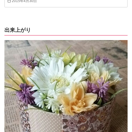
2015年4月30日
き… 100均のフェイクグリーンだけで、爽やかカ
ラーのリースを作ってみました。 形作るのも簡
単、プリザやドライよりお手軽に作れます！ もち
ろん、雨風にも丈夫！ フェイクグリーンを使った
出来上がり
アレンジいろいろ↓