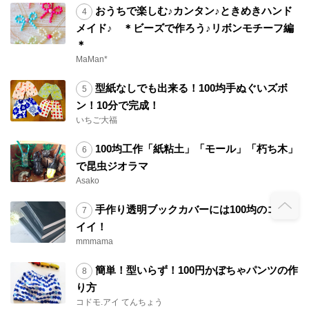
おうちで楽しむ♪カンタン♪ときめきハンド
メイド♪ ＊ビーズで作ろう♪リボンモチーフ編
＊
MaMan*
型紙なしでも出来る！100均手ぬぐいズボ
ン！10分で完成！
いちご大福
100均工作「紙粘土」「モール」「朽ち木」
で昆虫ジオラマ
Asako
手作り透明ブックカバーには100均のコレが
イイ！
mmmama
簡単！型いらず！100円かぼちゃパンツの作
り方
コドモ.アイ てんちょう