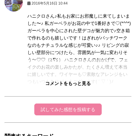
2016年5月16日 10:44
ハニクロさん♪私もお家にお邪魔しに来てしまいま
した〜♪ 私ガーベラがお花の中で1番好きで♡(*^^*)
ガーベラを中心にされた壁デコが魅力的で♪空き箱
で作れるのも嬉しいです！はぎれがパッチワーク
なのもナチュラルな感じが可愛い♪♪ リビングの寂
しい壁部分につけたら、雰囲気が一気に変わりそ
う〜♡♡（≧∇≦） ハニクロさんのおかげで、フェ
イクのお花の楽しみかたが、たくさん増えて本当
に嬉しいです。ワイヤーも♡素敵なアレンジをい
つもいつもありがとうございます( ´ ▽ ` )ﾉ
コメントをもっと見る
ハニクロ
2016年05月16日 15:24:18
試してみた感想を投稿する
aiai*hankoさん、こんにちは！コメントありが
とうございます(^_^) aiai*hankoさん、ガーベラ
がお好きなんですね！ガーベラって一輪だけで
も、雰囲気がワッと明るくなりますよね☆私も