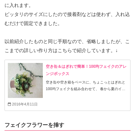
に入れます。
ピッタリのサイズにしたので接着剤などは使わず、入れ込
むだけで固定できました。
以前紹介したものと同じ手順なので、省略しましたが、こ
こまでの詳しい作り方はこちらで紹介しています。↓
空き缶＆はぎれで簡単！100均フェイクのアレ
ンジボックス
空き缶や空き箱をベースに、ちょこっとはぎれと
100均フェイクを組み合わせて、 春から夏のイン
テリアに彩りを添える簡単アレンジ。 グリーンで
お部屋を明るく、軽いので壁デコにも使えます♪
2016年4月11日
今回は丸型で作りましたが、四角いボックスでも
もちろんOK♪ 母の日などのプレゼントにも(^_^)
工程が多いようですが、いつもながら簡単です！
フェイクフラワーを挿す